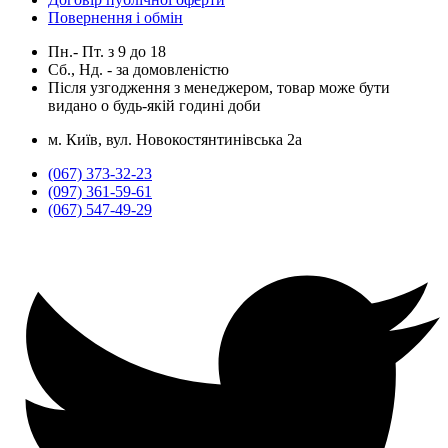
Повернення і обмін
Пн.- Пт.
з
9
до
18
Сб., Нд. -
за домовленістю
Після узгодження з менеджером, товар може бути
видано о будь-якій годині доби
м. Київ, вул. Новокостянтинівська 2а
(067) 373-32-23
(097) 361-59-61
(067) 547-49-29