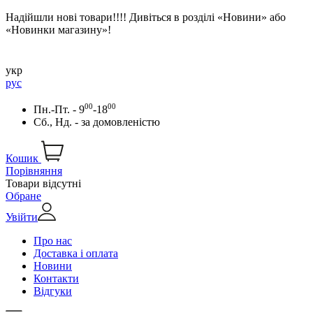
Надійшли нові товари!!!! Дивіться в розділі «Новини» або
«Новинки магазину»!
укр
рус
00
00
Пн.-Пт. - 9
-18
Сб., Нд. -
за домовленістю
Кошик
Порівняння
Товари відсутні
Обране
Увійти
Про нас
Доставка і оплата
Новини
Контакти
Відгуки