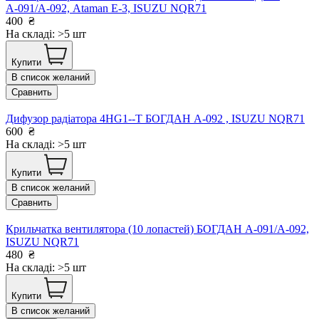
А-091/А-092, Ataman Е-3, ISUZU NQR71
400
₴
На складі: >5 шт
Купити
В список желаний
Сравнить
Дифузор радіатора 4HG1--T БОГДАН А-092 , ISUZU NQR71
600
₴
На складі: >5 шт
Купити
В список желаний
Сравнить
Крильчатка вентилятора (10 лопастей) БОГДАН А-091/А-092,
ISUZU NQR71
480
₴
На складі: >5 шт
Купити
В список желаний