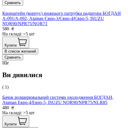
Сравнить
Кронштейн (корпус) нижнього патрубка радіатора БОГДАН
А-091/А-092, Ataman Євро-3/Євро-4/Євро-5, ISUZU
NQR90/NPR75/NQR71
580
₴
На складі: >5 шт
Купити
В список желаний
Сравнить
Ще
Ви дивилися
( 1)
Бачок розширювальний системи охолодження БОГДАН,
Ataman Евро-4/Евро-5, ISUZU NQR90/NPR75/NLR85
480
₴
На складі: >5 шт
Купити