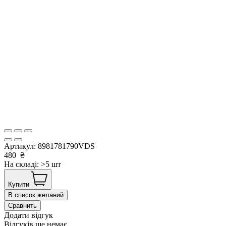
Артикул:
8981781790VDS
480
₴
На складі: >5 шт
Купити
В список желаний
Сравнить
Додати відгук
Відгуків ще немає