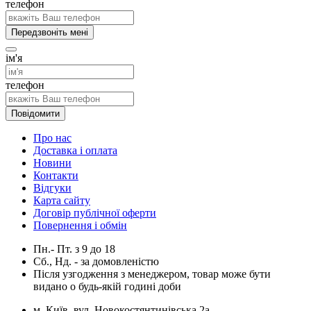
телефон
Передзвоніть мені
ім'я
телефон
Повідомити
Про нас
Доставка і оплата
Новини
Контакти
Відгуки
Карта сайту
Договір публічної оферти
Повернення і обмін
Пн.- Пт.
з
9
до
18
Сб., Нд. -
за домовленістю
Після узгодження з менеджером, товар може бути
видано о будь-якій годині доби
м. Київ, вул. Новокостянтинівська 2а