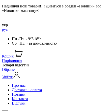
Надійшли нові товари!!!! Дивіться в розділі «Новини» або
«Новинки магазину»!
укр
рус
00
00
Пн.-Пт. - 9
-18
Сб., Нд. -
за домовленістю
Кошик
Порівняння
Товари відсутні
Обране
Увійти
Про нас
Доставка і оплата
Новини
Контакти
Відгуки