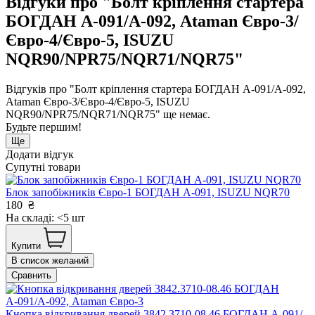
Відгуки про "Болт кріплення стартера
БОГДАН А-091/А-092, Ataman Євро-3/
Євро-4/Євро-5, ISUZU
NQR90/NPR75/NQR71/NQR75"
Відгуків про "Болт кріплення стартера БОГДАН А-091/А-092,
Ataman Євро-3/Євро-4/Євро-5, ISUZU
NQR90/NPR75/NQR71/NQR75" ще немає.
Будьте першим!
Ще
Додати відгук
Супутні товари
Блок запобіжників Євро-1 БОГДАН А-091, ISUZU NQR70
180
₴
На складі: <5 шт
Купити
В список желаний
Сравнить
Кнопка відкривання дверей 3842.3710-08.46 БОГДАН А-091/