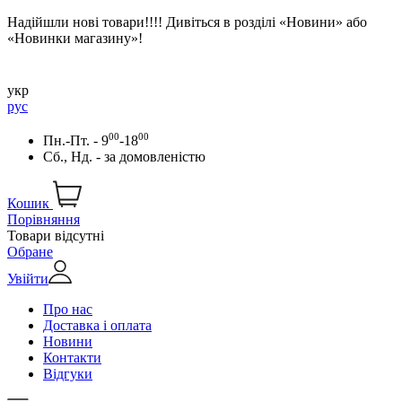
Надійшли нові товари!!!! Дивіться в розділі «Новини» або
«Новинки магазину»!
укр
рус
00
00
Пн.-Пт. - 9
-18
Сб., Нд. -
за домовленістю
Кошик
Порівняння
Товари відсутні
Обране
Увійти
Про нас
Доставка і оплата
Новини
Контакти
Відгуки