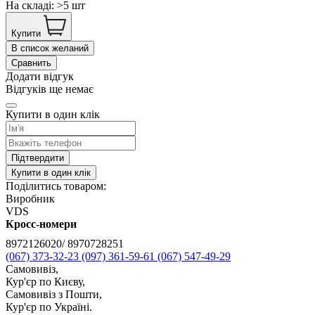
На складі: >5 шт
Купити
В список желаний
Сравнить
Додати відгук
Відгуків ще немає
Купити в один клік
Підтвердити
Купити в один клік
Поділитись товаром:
Виробник
VDS
Кросс-номери
8972126020/ 8970728251
(067) 373-32-23
(097) 361-59-61
(067) 547-49-29
Самовивіз,
Кур'єр по Києву,
Самовивіз з Пошти,
Кур'єр по Україні.