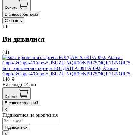
Купити
В список желаний
Сравнить
Ще
Ви дивилися
( 1)
Болт кріплення стартера БОГДАН А-091/А-092, Ataman
Євро-3/Євро-4/Євро-5, ISUZU NQR90/NPR75/NQR71/NQR75
140
₴
На складі: >5 шт
Купити
В список желаний
x
Підписатися на оновлення
x