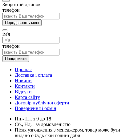
Зворотній дзвінок
телефон
Передзвоніть мені
ім'я
телефон
Повідомити
Про нас
Доставка і оплата
Новини
Контакти
Відгуки
Карта сайту
Договір публічної оферти
Повернення і обмін
Пн.- Пт.
з
9
до
18
Сб., Нд. -
за домовленістю
Після узгодження з менеджером, товар може бути
видано о будь-якій годині доби