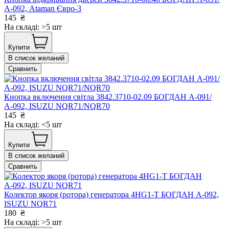
А-092, Ataman Євро-3
145
₴
На складі: >5 шт
Купити
В список желаний
Сравнить
Кнопка включення світла 3842.3710-02.09 БОГДАН А-091/
А-092, ISUZU NQR71/NQR70
145
₴
На складі: <5 шт
Купити
В список желаний
Сравнить
Колектор якоря (ротора) генератора 4HG1-T БОГДАН А-092,
ISUZU NQR71
180
₴
На складі: >5 шт