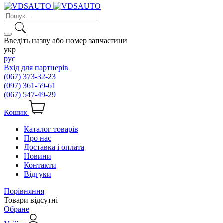
Введіть назву або номер запчастини
укр
рус
Вхід для партнерів
(067) 373-32-23
(097) 361-59-61
(067) 547-49-29
Кошик
Каталог товарів
Про нас
Доставка і оплата
Новини
Контакти
Відгуки
Порівняння
Товари відсутні
Обране