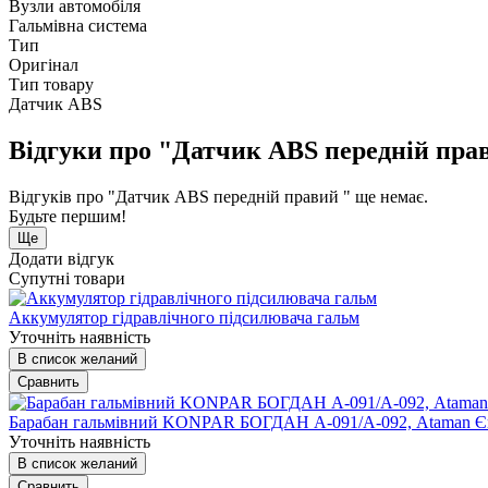
Вузли автомобіля
Гальмівна система
Тип
Оригінал
Тип товару
Датчик ABS
Відгуки про "Датчик ABS передній пра
Відгуків про "Датчик ABS передній правий " ще немає.
Будьте першим!
Ще
Додати відгук
Супутні товари
Аккумулятор гідравлічного підсилювача гальм
Уточніть наявність
В список желаний
Сравнить
Барабан гальмівний KONPAR БОГДАН А-091/А-092, Ataman 
Уточніть наявність
В список желаний
Сравнить