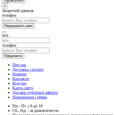
x
Зворотній дзвінок
телефон
Передзвоніть мені
ім'я
телефон
Повідомити
Про нас
Доставка і оплата
Новини
Контакти
Відгуки
Карта сайту
Договір публічної оферти
Повернення і обмін
Пн.- Пт.
з
9
до
18
Сб., Нд. -
за домовленістю