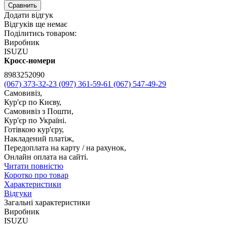
Сравнить
Додати відгук
Відгуків ще немає
Поділитись товаром:
Виробник
ISUZU
Кросс-номери
8983252090
(067) 373-32-23
(097) 361-59-61
(067) 547-49-29
Самовивіз,
Кур'єр по Києву,
Самовивіз з Пошти,
Кур'єр по Україні.
Готівкою кур'єру,
Накладений платіж,
Передоплата на карту / на рахунок,
Онлайн оплата на сайті.
Читати повністю
Коротко про товар
Характеристики
Відгуки
Загальні характеристики
Виробник
ISUZU