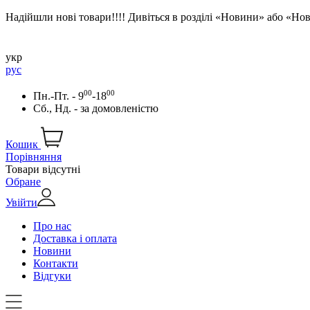
Надійшли нові товари!!!! Дивіться в розділі «Новини» або «Н
укр
рус
00
00
Пн.-Пт. - 9
-18
Сб., Нд. -
за домовленістю
Кошик
Порівняння
Товари відсутні
Обране
Увійти
Про нас
Доставка і оплата
Новини
Контакти
Відгуки