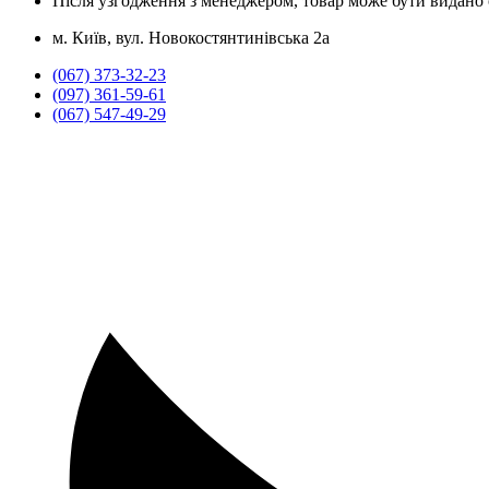
Після узгодження з менеджером, товар може бути видано о
м. Київ, вул. Новокостянтинівська 2а
(067) 373-32-23
(097) 361-59-61
(067) 547-49-29