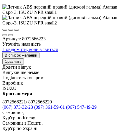
Артикул:
8972566223
Уточніть наявність
Повідомити, коли з'явиться
В список желаний
Сравнить
Додати відгук
Відгуків ще немає
Поділитись товаром:
Виробник
ISUZU
Кросс-номери
8972566221/ 8972566220
(067) 373-32-23
(097) 361-59-61
(067) 547-49-29
Самовивіз,
Кур'єр по Києву,
Самовивіз з Пошти,
Кур'єр по Україні.