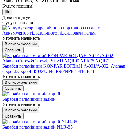
Ataman Євро-3, ISUZU NPR" ще немає.
Будьте першим!
Ще
Додати відгук
Супутні товари
Аккумулятор гідравлічного підсилювача гальм
Уточніть наявність
В список желаний
Сравнить
Барабан гальмівний KONPAR БОГДАН А-091/А-092, Ataman
Євро-3/Євро-4, ISUZU NQR90/NPR75/NQR71
Уточніть наявність
В список желаний
Сравнить
Барабан гальмівний задній
Уточніть наявність
В список желаний
Сравнить
Барабан гальмівний задній NLR-85