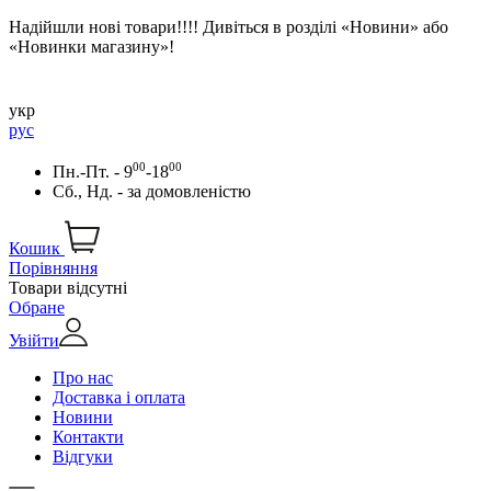
Надійшли нові товари!!!! Дивіться в розділі «Новини» або
«Новинки магазину»!
укр
рус
00
00
Пн.-Пт. - 9
-18
Сб., Нд. -
за домовленістю
Кошик
Порівняння
Товари відсутні
Обране
Увійти
Про нас
Доставка і оплата
Новини
Контакти
Відгуки