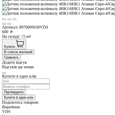
Артикул:
8976069430VDS
600
₴
На складі: >5 шт
Купити
В список желаний
Сравнить
Додати відгук
Відгуків ще немає
Купити в один клік
Підтвердити
Купити в один клік
Поділитись товаром:
Виробник
VDS