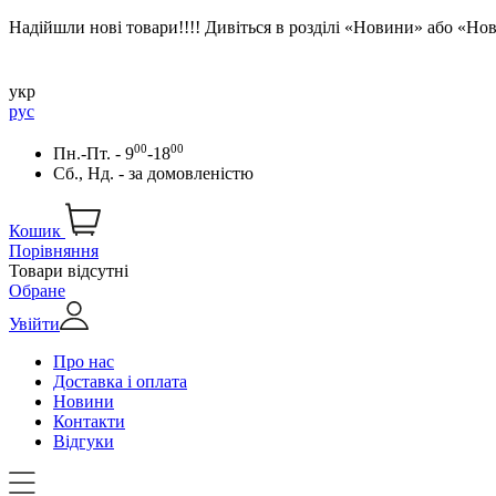
Надійшли нові товари!!!! Дивіться в розділі «Новини» або «Н
укр
рус
00
00
Пн.-Пт. - 9
-18
Сб., Нд. -
за домовленістю
Кошик
Порівняння
Товари відсутні
Обране
Увійти
Про нас
Доставка і оплата
Новини
Контакти
Відгуки