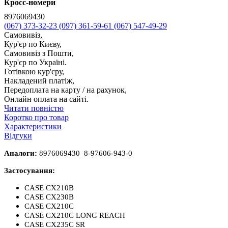
Кросс-номери
8976069430
(067) 373-32-23
(097) 361-59-61
(067) 547-49-29
Самовивіз,
Кур'єр по Києву,
Самовивіз з Пошти,
Кур'єр по Україні.
Готівкою кур'єру,
Накладений платіж,
Передоплата на карту / на рахунок,
Онлайн оплата на сайті.
Читати повністю
Коротко про товар
Характеристики
Відгуки
Аналоги:
8976069430 8-97606-943-0
Застосування:
CASE CX210B
CASE CX230B
CASE CX210C
CASE CX210C LONG REACH
CASE CX235C SR