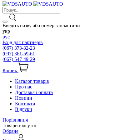
Введіть назву або номер запчастини
укр
рус
Вхід для партнерів
(067) 373-32-23
(097) 361-59-61
(067) 547-49-29
Кошик
Каталог товарів
Про нас
Доставка і оплата
Новини
Контакти
Відгуки
Порівняння
Товари відсутні
Обране