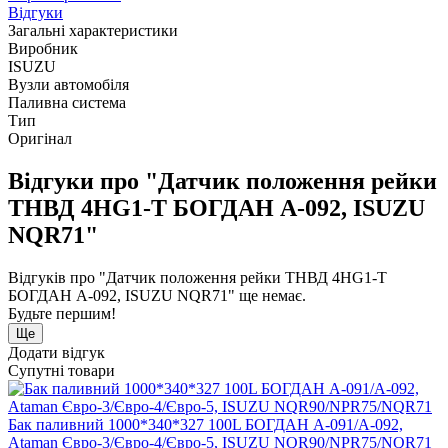
Відгуки
Загальні характеристики
Виробник
ISUZU
Вузли автомобіля
Паливна система
Тип
Оригінал
Відгуки про "Датчик положення рейки
ТНВД 4HG1-T БОГДАН А-092, ISUZU
NQR71"
Відгуків про "Датчик положення рейки ТНВД 4HG1-T
БОГДАН А-092, ISUZU NQR71" ще немає.
Будьте першим!
Ще
Додати відгук
Супутні товари
Бак паливний 1000*340*327 100L БОГДАН А-091/А-092,
Ataman Євро-3/Євро-4/Євро-5, ISUZU NQR90/NPR75/NQR71