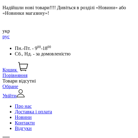
Надійшли нові товари!!!! Дивіться в розділі «Новини» або
«Новинки магазину»!
укр
рус
00
00
Пн.-Пт. - 9
-18
Сб., Нд. -
за домовленістю
Кошик
Порівняння
Товари відсутні
Обране
Увійти
Про нас
Доставка і оплата
Новини
Контакти
Відгуки