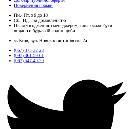
Договір публічної оферти
Повернення і обмін
Пн.- Пт.
з
9
до
18
Сб., Нд. -
за домовленістю
Після узгодження з менеджером, товар може бути
видано о будь-якій годині доби
м. Київ, вул. Новокостянтинівська 2а
(067) 373-32-23
(097) 361-59-61
(067) 547-49-29