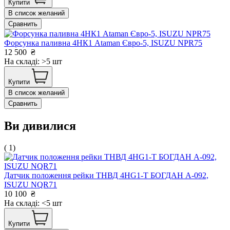
Купити
В список желаний
Сравнить
Форсунка паливна 4HК1 Ataman Євро-5, ISUZU NPR75
12 500
₴
На складі: >5 шт
Купити
В список желаний
Сравнить
Ви дивилися
( 1)
Датчик положення рейки ТНВД 4HG1-T БОГДАН А-092,
ISUZU NQR71
10 100
₴
На складі: <5 шт
Купити