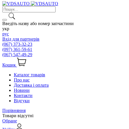
Введіть назву або номер запчастини
укр
рус
Вхід для партнерів
(067) 373-32-23
(097) 361-59-61
(067) 547-49-29
Кошик
Каталог товарів
Про нас
Доставка і оплата
Новини
Контакти
Відгуки
Порівняння
Товари відсутні
Обране