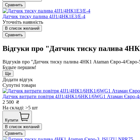
Сравнить
Датчик тиску палива 4JJ1/4НК1Е3/Е-4
Уточніть наявність
В список желаний
Сравнить
Відгуки про "Датчик тиску палива 4Н
Відгуків про "Датчик тиску палива 4НК1 Ataman Євро-4/Євро
Будьте першим!
Ще
Додати відгук
Супутні товари
Датчик витрати повітря 4JJ1/4НК1/6HK1/6WG1 Атаман Євро-
2 500
₴
На складі: >5 шт
Купити
В список желаний
Сравнить