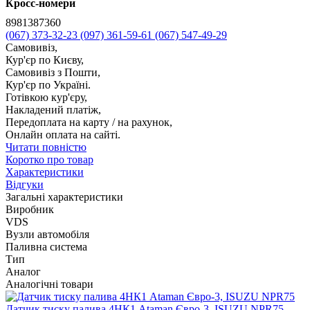
Кросс-номери
8981387360
(067) 373-32-23
(097) 361-59-61
(067) 547-49-29
Самовивіз,
Кур'єр по Києву,
Самовивіз з Пошти,
Кур'єр по Україні.
Готівкою кур'єру,
Накладений платіж,
Передоплата на карту / на рахунок,
Онлайн оплата на сайті.
Читати повністю
Коротко про товар
Характеристики
Відгуки
Загальні характеристики
Виробник
VDS
Вузли автомобіля
Паливна система
Тип
Аналог
Аналогічні товари
Датчик тиску палива 4НК1 Ataman Євро-3, ISUZU NPR75