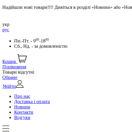
Надійшли нові товари!!!! Дивіться в розділі «Новини» або «Н
укр
рус
00
00
Пн.-Пт. - 9
-18
Сб., Нд. -
за домовленістю
Кошик
Порівняння
Товари відсутні
Обране
Увійти
Про нас
Доставка і оплата
Новини
Контакти
Відгуки