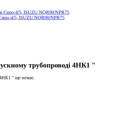
n Євро-4/5, ISUZU NQR90/NPR75
пускному трубопроводі 4НК1 "
 4НК1 " ще немає.