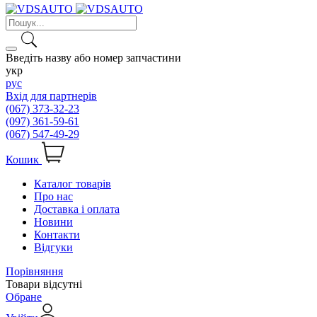
Введіть назву або номер запчастини
укр
рус
Вхід для партнерів
(067) 373-32-23
(097) 361-59-61
(067) 547-49-29
Кошик
Каталог товарів
Про нас
Доставка і оплата
Новини
Контакти
Відгуки
Порівняння
Товари відсутні
Обране