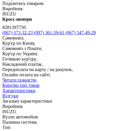
Поділитись товаром:
Виробник
ISUZU
Кросс-номери
8281397750
(067) 373-32-23
(097) 361-59-61
(067) 547-49-29
Самовивіз,
Кур'єр по Києву,
Самовивіз з Пошти,
Кур'єр по Україні.
Готівкою кур'єру,
Накладений платіж,
Передоплата на карту / на рахунок,
Онлайн оплата на сайті.
Читати повністю
Коротко про товар
Характеристики
Відгуки
Загальні характеристики
Виробник
ISUZU
Вузли автомобіля
Паливна система
Тип