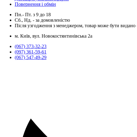
Повернення і обмін
Пн.- Пт.
з
9
до
18
Сб., Нд. -
за домовленістю
Після узгодження з менеджером, товар може бути видано о
м. Київ, вул. Новокостянтинівська 2а
(067) 373-32-23
(097) 361-59-61
(067) 547-49-29