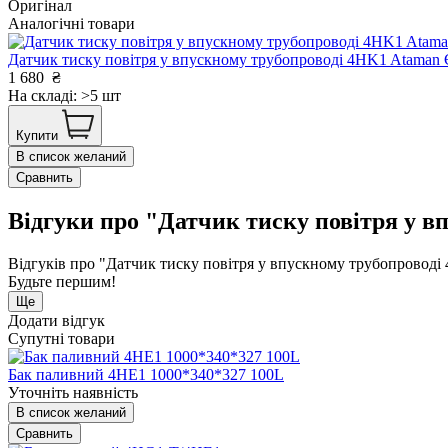
Оригінал
Аналогічні товари
Датчик тиску повітря у впускному трубопроводі 4HK1 Atama
1 680
₴
На складі: >5 шт
Купити
В список желаний
Сравнить
Відгуки про "Датчик тиску повітря у в
Відгуків про "Датчик тиску повітря у впускному трубопроводі
Будьте першим!
Ще
Додати відгук
Супутні товари
Бак паливний 4HE1 1000*340*327 100L
Уточніть наявність
В список желаний
Сравнить