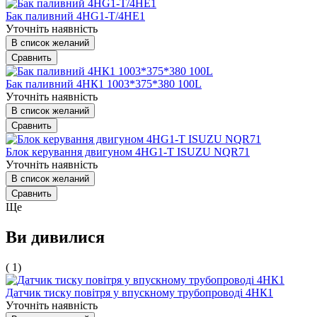
Бак паливний 4HG1-T/4HE1
Уточніть наявність
В список желаний
Сравнить
Бак паливний 4HК1 1003*375*380 100L
Уточніть наявність
В список желаний
Сравнить
Блок керування двигуном 4HG1-T ISUZU NQR71
Уточніть наявність
В список желаний
Сравнить
Ще
Ви дивилися
( 1)
Датчик тиску повітря у впускному трубопроводі 4НК1
Уточніть наявність