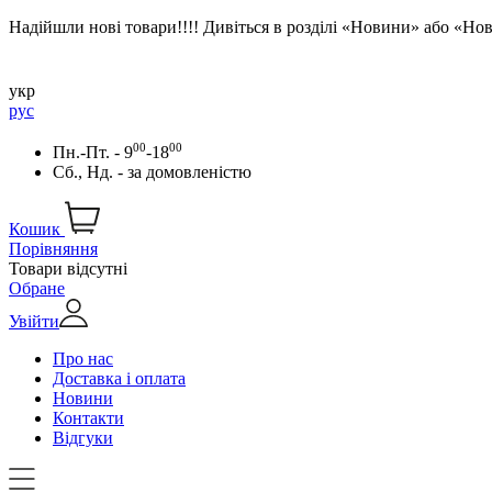
Надійшли нові товари!!!! Дивіться в розділі «Новини» або «Н
укр
рус
00
00
Пн.-Пт. - 9
-18
Сб., Нд. -
за домовленістю
Кошик
Порівняння
Товари відсутні
Обране
Увійти
Про нас
Доставка і оплата
Новини
Контакти
Відгуки