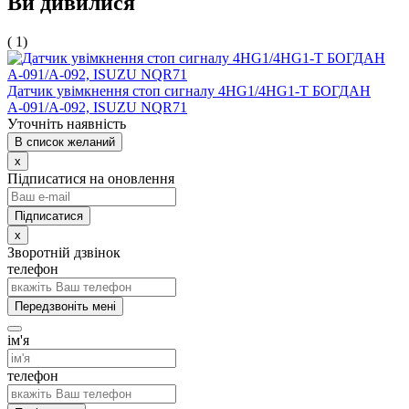
Ви дивилися
( 1)
Датчик увiмкнення стоп сигналу 4HG1/4HG1-T БОГДАН
А-091/А-092, ISUZU NQR71
Уточніть наявність
В список желаний
x
Підписатися на оновлення
x
Зворотній дзвінок
телефон
Передзвоніть мені
ім'я
телефон