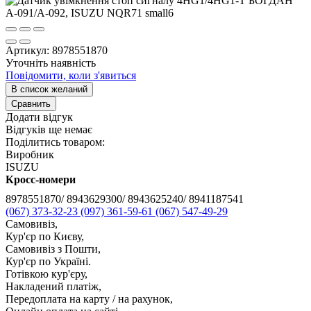
Артикул:
8978551870
Уточніть наявність
Повідомити, коли з'явиться
В список желаний
Сравнить
Додати відгук
Відгуків ще немає
Поділитись товаром:
Виробник
ISUZU
Кросс-номери
8978551870/ 8943629300/ 8943625240/ 8941187541
(067) 373-32-23
(097) 361-59-61
(067) 547-49-29
Самовивіз,
Кур'єр по Києву,
Самовивіз з Пошти,
Кур'єр по Україні.
Готівкою кур'єру,
Накладений платіж,
Передоплата на карту / на рахунок,