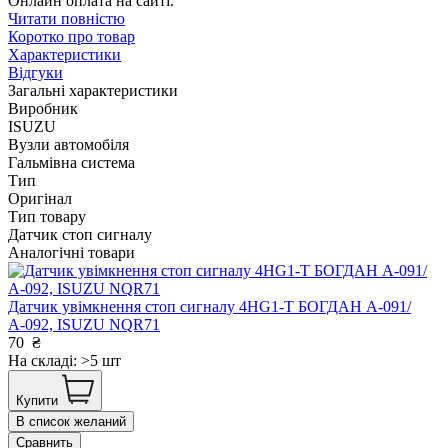
Онлайн оплата на сайті.
Читати повністю
Коротко про товар
Характеристики
Відгуки
Загальні характеристики
Виробник
ISUZU
Вузли автомобіля
Гальмівна система
Тип
Оригінал
Тип товару
Датчик стоп сигналу
Аналогічні товари
Датчик увiмкнення стоп сигналу 4HG1-T БОГДАН А-091/
А-092, ISUZU NQR71
70
₴
На складі: >5 шт
Купити
В список желаний
Сравнить