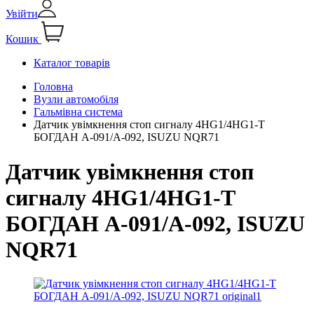
Увійти
Кошик
Каталог товарів
Головна
Вузли автомобіля
Гальмівна система
Датчик увiмкнення стоп сигналу 4HG1/4HG1-T
БОГДАН А-091/А-092, ISUZU NQR71
Датчик увiмкнення стоп
сигналу 4HG1/4HG1-T
БОГДАН А-091/А-092, ISUZU
NQR71