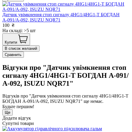
Датчик увiмкнення стоп сигналу 4HG1/4HG1-T БОГДАН
А-091/А-092, ISUZU NQR71
100
₴
На складі: >5 шт
Купити
В список желаний
Сравнить
Відгуки про "Датчик увiмкнення стоп
сигналу 4HG1/4HG1-T БОГДАН А-091/
А-092, ISUZU NQR71"
Відгуків про "Датчик увiмкнення стоп сигналу 4HG1/4HG1-T
БОГДАН А-091/А-092, ISUZU NQR71" ще немає.
Будьте першим!
Ще
Додати відгук
Супутні товари