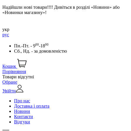
Надійшли нові товари!!!! Дивіться в розділі «Новини» або
«Новинки магазину»!
укр
рус
00
00
Пн.-Пт. - 9
-18
Сб., Нд. -
за домовленістю
Кошик
Порівняння
Товари відсутні
Обране
Увійти
Про нас
Доставка і оплата
Новини
Контакти
Відгуки