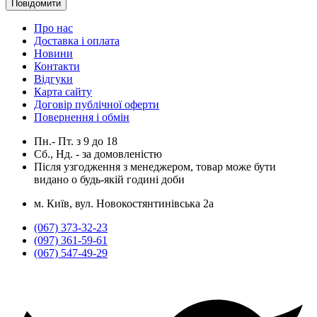
Повідомити
Про нас
Доставка і оплата
Новини
Контакти
Відгуки
Карта сайту
Договір публічної оферти
Повернення і обмін
Пн.- Пт.
з
9
до
18
Сб., Нд. -
за домовленістю
Після узгодження з менеджером, товар може бути
видано о будь-якій годині доби
м. Київ, вул. Новокостянтинівська 2а
(067) 373-32-23
(097) 361-59-61
(067) 547-49-29