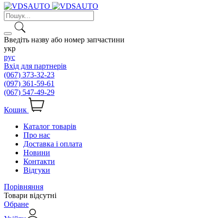
Введіть назву або номер запчастини
укр
рус
Вхід для партнерів
(067) 373-32-23
(097) 361-59-61
(067) 547-49-29
Кошик
Каталог товарів
Про нас
Доставка і оплата
Новини
Контакти
Відгуки
Порівняння
Товари відсутні
Обране