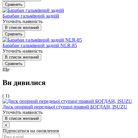
Сравнить
Барабан гальмівний задній
Уточніть наявність
В список желаний
Сравнить
Барабан гальмівний задній NLR-85
Уточніть наявність
В список желаний
Сравнить
Ще
Ви дивилися
( 1)
Диск опорний передньої ступиці правий БОГДАН, ISUZU
Уточніть наявність
В список желаний
x
Підписатися на оновлення