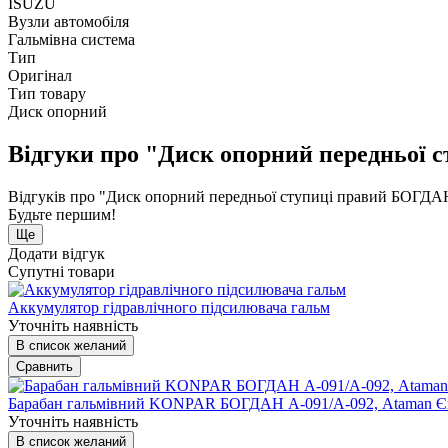
ISUZU
Вузли автомобіля
Гальмівна система
Тип
Оригінал
Тип товару
Диск опорний
Відгуки про "Диск опорний передньої
Відгуків про "Диск опорний передньої ступиці правий БОГДА
Будьте першим!
Ще
Додати відгук
Супутні товари
Аккумулятор гідравлічного підсилювача гальм
Уточніть наявність
В список желаний
Сравнить
Барабан гальмівний KONPAR БОГДАН А-091/А-092, Ataman 
Уточніть наявність
В список желаний