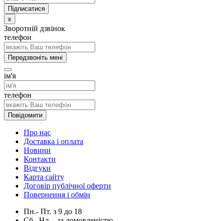
x
Зворотній дзвінок
телефон
Передзвоніть мені
ім'я
телефон
Повідомити
Про нас
Доставка і оплата
Новини
Контакти
Відгуки
Карта сайту
Договір публічної оферти
Повернення і обмін
Пн.- Пт.
з
9
до
18
Сб., Нд. -
за домовленістю