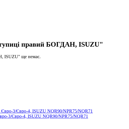
 ступиці правий БОГДАН, ISUZU"
Н, ISUZU" ще немає.
Євро-3/Євро-4, ISUZU NQR90/NPR75/NQR71