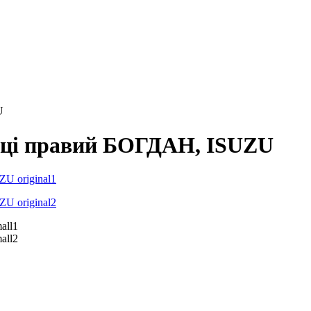
U
пиці правий БОГДАН, ISUZU