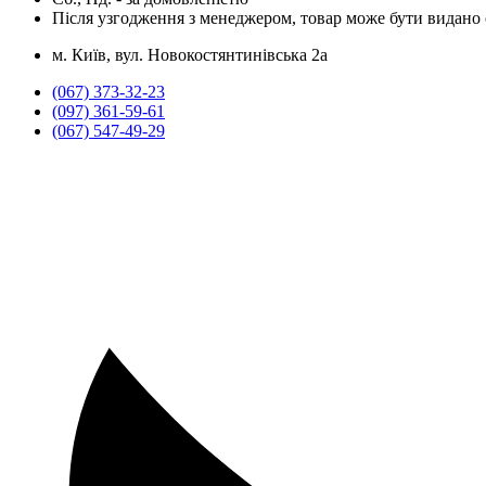
Після узгодження з менеджером, товар може бути видано о
м. Київ, вул. Новокостянтинівська 2а
(067) 373-32-23
(097) 361-59-61
(067) 547-49-29