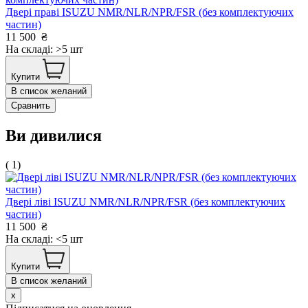
Двері праві ISUZU NMR/NLR/NPR/FSR (без комплектуючих
частин)
11 500
₴
На складі: >5 шт
Купити
В список желаний
Сравнить
Ви дивилися
( 1)
Двері ліві ISUZU NMR/NLR/NPR/FSR (без комплектуючих
частин)
11 500
₴
На складі: <5 шт
Купити
В список желаний
x