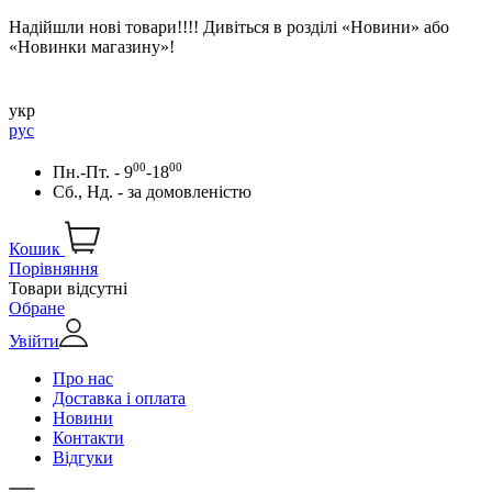
Надійшли нові товари!!!! Дивіться в розділі «Новини» або
«Новинки магазину»!
укр
рус
00
00
Пн.-Пт. - 9
-18
Сб., Нд. -
за домовленістю
Кошик
Порівняння
Товари відсутні
Обране
Увійти
Про нас
Доставка і оплата
Новини
Контакти
Відгуки