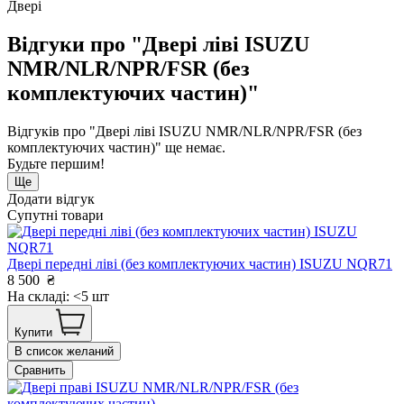
Двері
Відгуки про "Двері ліві ISUZU
NMR/NLR/NPR/FSR (без
комплектуючих частин)"
Відгуків про "Двері ліві ISUZU NMR/NLR/NPR/FSR (без
комплектуючих частин)" ще немає.
Будьте першим!
Ще
Додати відгук
Супутні товари
Двері передні ліві (без комплектуючих частин) ISUZU NQR71
8 500
₴
На складі: <5 шт
Купити
В список желаний
Сравнить