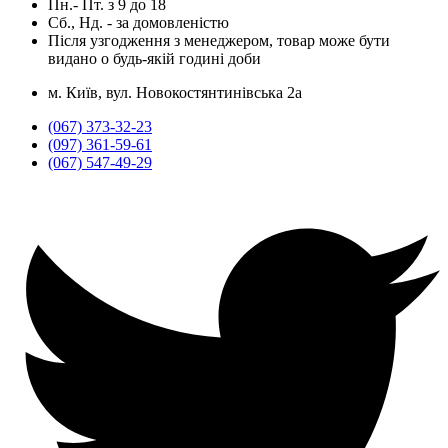
Пн.- Пт.
з
9
до
18
Сб., Нд. -
за домовленістю
Після узгодження з менеджером, товар може бути
видано о будь-якій годині доби
м. Київ, вул. Новокостянтинівська 2а
(067) 373-32-23
(097) 361-59-61
(067) 547-49-29