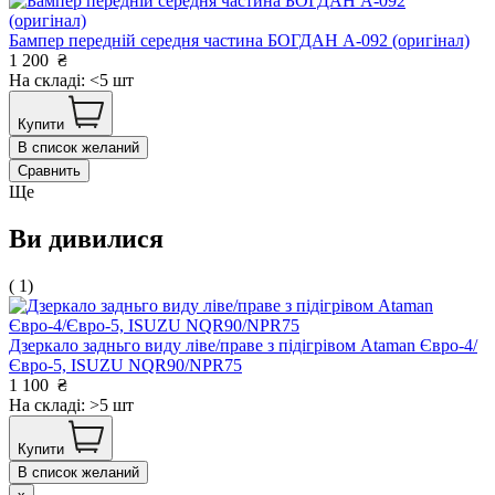
Бампер передній середня частина БОГДАН А-092 (оригінал)
1 200
₴
На складі: <5 шт
Купити
В список желаний
Сравнить
Ще
Ви дивилися
( 1)
Дзеркало задньго виду ліве/праве з підігрівом Ataman Євро-4/
Євро-5, ISUZU NQR90/NPR75
1 100
₴
На складі: >5 шт
Купити
В список желаний