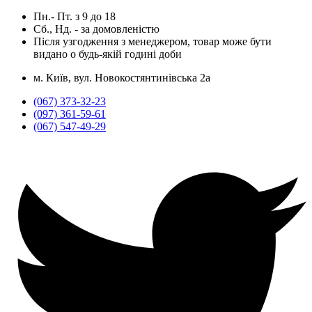
Пн.- Пт.
з
9
до
18
Сб., Нд. -
за домовленістю
Після узгодження з менеджером, товар може бути
видано о будь-якій годині доби
м. Київ, вул. Новокостянтинівська 2а
(067) 373-32-23
(097) 361-59-61
(067) 547-49-29