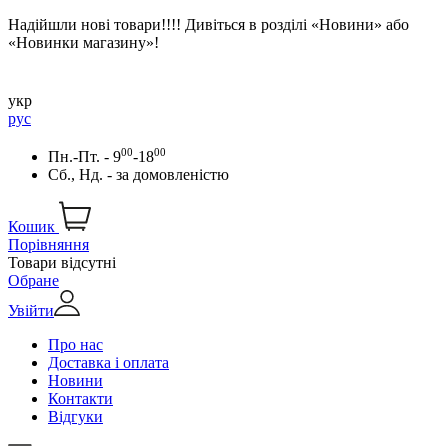
Надійшли нові товари!!!! Дивіться в розділі «Новини» або
«Новинки магазину»!
укр
рус
00
00
Пн.-Пт. - 9
-18
Сб., Нд. -
за домовленістю
Кошик
Порівняння
Товари відсутні
Обране
Увійти
Про нас
Доставка і оплата
Новини
Контакти
Відгуки