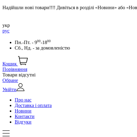
Надійшли нові товари!!!! Дивіться в розділі «Новини» або «Н
укр
рус
00
00
Пн.-Пт. - 9
-18
Сб., Нд. -
за домовленістю
Кошик
Порівняння
Товари відсутні
Обране
Увійти
Про нас
Доставка і оплата
Новини
Контакти
Відгуки