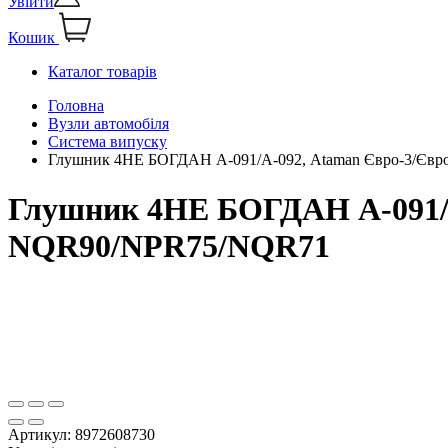
Увійти
Кошик
Каталог товарів
Головна
Вузли автомобіля
Система випуску
Глушник 4НЕ БОГДАН А-091/А-092, Ataman Євро-3/Єв
Глушник 4НЕ БОГДАН А-091/А
NQR90/NPR75/NQR71
Артикул:
8972608730