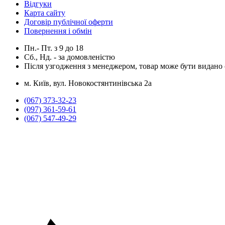
Відгуки
Карта сайту
Договір публічної оферти
Повернення і обмін
Пн.- Пт.
з
9
до
18
Сб., Нд. -
за домовленістю
Після узгодження з менеджером, товар може бути видано о
м. Київ, вул. Новокостянтинівська 2а
(067) 373-32-23
(097) 361-59-61
(067) 547-49-29