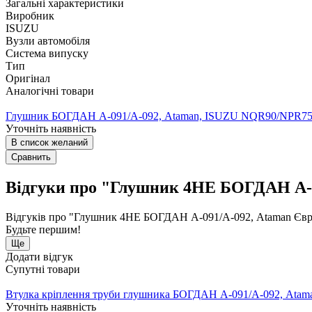
Загальні характеристики
Виробник
ISUZU
Вузли автомобіля
Система випуску
Тип
Оригінал
Аналогічні товари
Глушник БОГДАН А-091/А-092, Ataman, ISUZU NQR90/NPR7
Уточніть наявність
В список желаний
Сравнить
Відгуки про "Глушник 4НЕ БОГДАН А-0
Відгуків про "Глушник 4НЕ БОГДАН А-091/А-092, Ataman Єв
Будьте першим!
Ще
Додати відгук
Супутні товари
Втулка кріплення труби глушника БОГДАН А-091/А-092, Ata
Уточніть наявність