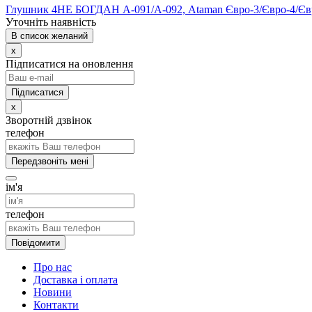
Глушник 4НЕ БОГДАН А-091/А-092, Ataman Євро-3/Євро-4/
Уточніть наявність
В список желаний
x
Підписатися на оновлення
x
Зворотній дзвінок
телефон
Передзвоніть мені
ім'я
телефон
Повідомити
Про нас
Доставка і оплата
Новини
Контакти