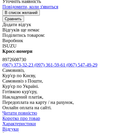
Уточніть наявність
Повідомити, коли з'явиться
В список желаний
Сравнить
Додати відгук
Відгуків ще немає
Поділитись товаром:
Виробник
ISUZU
Кросс-номери
8972608730
(067) 373-32-23
(097) 361-59-61
(067) 547-49-29
Самовивіз,
Кур'єр по Києву,
Самовивіз з Пошти,
Кур'єр по Україні.
Готівкою кур'єру,
Накладений платіж,
Передоплата на карту / на рахунок,
Онлайн оплата на сайті.
Читати повністю
Коротко про товар
Характеристики
Відгуки