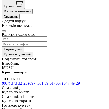
Купити
В список желаний
Сравнить
Додати відгук
Відгуків ще немає
Купити в один клік
Підтвердити
Купити в один клік
Поділитись товаром:
Виробник
ISUZU
Кросс-номери
1097092900
(067) 373-32-23
(097) 361-59-61
(067) 547-49-29
Самовивіз,
Кур'єр по Києву,
Самовивіз з Пошти,
Кур'єр по Україні.
Готівкою кур'єру,