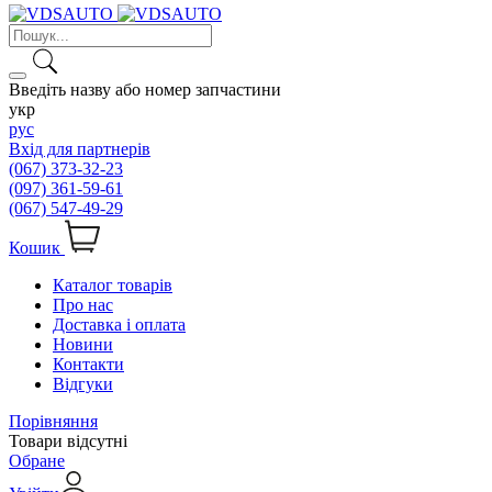
Введіть назву або номер запчастини
укр
рус
Вхід для партнерів
(067) 373-32-23
(097) 361-59-61
(067) 547-49-29
Кошик
Каталог товарів
Про нас
Доставка і оплата
Новини
Контакти
Відгуки
Порівняння
Товари відсутні
Обране