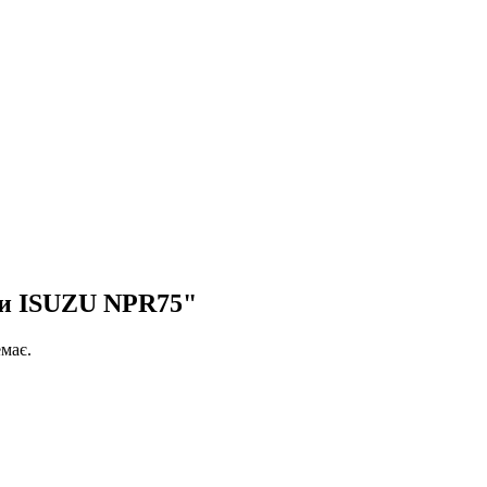
ки ISUZU NPR75"
має.