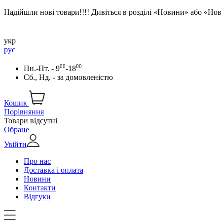
Надійшли нові товари!!!! Дивіться в розділі «Новини» або «Н
укр
рус
00
00
Пн.-Пт. - 9
-18
Сб., Нд. -
за домовленістю
Кошик
Порівняння
Товари відсутні
Обране
Увійти
Про нас
Доставка і оплата
Новини
Контакти
Відгуки