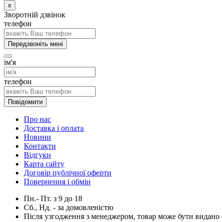
x
Зворотній дзвінок
телефон
Передзвоніть мені
ім'я
телефон
Повідомити
Про нас
Доставка і оплата
Новини
Контакти
Відгуки
Карта сайту
Договір публічної оферти
Повернення і обмін
Пн.- Пт.
з
9
до
18
Сб., Нд. -
за домовленістю
Після узгодження з менеджером, товар може бути видано о