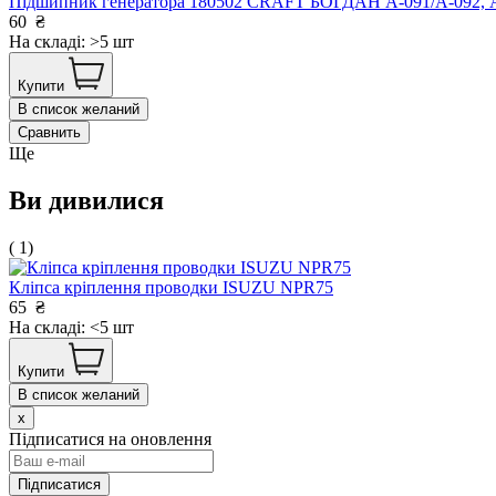
Підшипник генератора 180502 CRAFT БОГДАН А-091/А-092, 
60
₴
На складі: >5 шт
Купити
В список желаний
Сравнить
Ще
Ви дивилися
( 1)
Кліпса кріплення проводки ISUZU NPR75
65
₴
На складі: <5 шт
Купити
В список желаний
x
Підписатися на оновлення