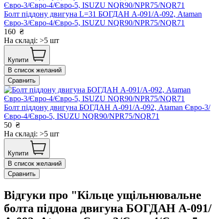
Болт піддону двигуна L=31 БОГДАН А-091/А-092, Ataman
Євро-3/Євро-4/Євро-5, ISUZU NQR90/NPR75/NQR71
160
₴
На складі: >5 шт
Купити
В список желаний
Сравнить
Болт піддону двигуна БОГДАН А-091/А-092, Ataman Євро-3/
Євро-4/Євро-5, ISUZU NQR90/NPR75/NQR71
50
₴
На складі: >5 шт
Купити
В список желаний
Сравнить
Відгуки про "Кільце ущільнювальне
болта піддона двигуна БОГДАН А-091/