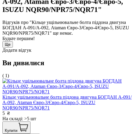
А-092, Ataman Євро-3/Євро-4/Євро-5,
ISUZU NQR90/NPR75/NQR71"
Відгуків про "Кільце ущільнювальне болта піддона двигуна
БОГДАН А-091/А-092, Ataman Євро-3/Євро-4/Євро-5, ISUZU
NQR90/NPR75/NQR71" ще немає.
Будьте першим!
Ще
Додати відгук
Ви дивилися
( 1)
Кільце ущільнювальне болта піддона двигуна БОГДАН А-091/
А-092, Ataman Євро-3/Євро-4/Євро-5, ISUZU
NQR90/NPR75/NQR71
5
₴
На складі: >5 шт
Купити