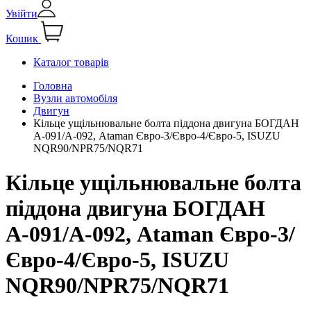
Увійти
Кошик
Каталог товарів
Головна
Вузли автомобіля
Двигун
Кільце ущільнювальне болта піддона двигуна БОГДАН
А-091/А-092, Ataman Євро-3/Євро-4/Євро-5, ISUZU
NQR90/NPR75/NQR71
Кільце ущільнювальне болта
піддона двигуна БОГДАН
А-091/А-092, Ataman Євро-3/
Євро-4/Євро-5, ISUZU
NQR90/NPR75/NQR71