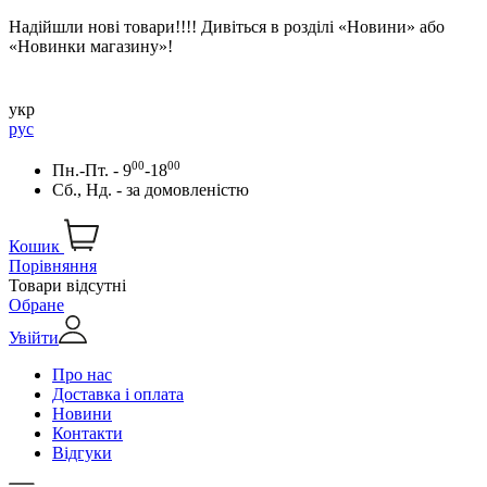
Надійшли нові товари!!!! Дивіться в розділі «Новини» або
«Новинки магазину»!
укр
рус
00
00
Пн.-Пт. - 9
-18
Сб., Нд. -
за домовленістю
Кошик
Порівняння
Товари відсутні
Обране
Увійти
Про нас
Доставка і оплата
Новини
Контакти
Відгуки