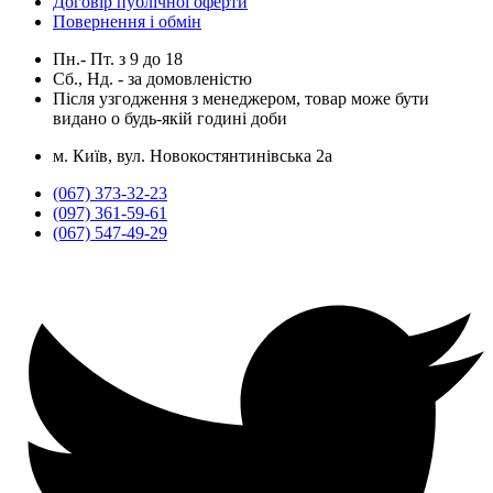
Договір публічної оферти
Повернення і обмін
Пн.- Пт.
з
9
до
18
Сб., Нд. -
за домовленістю
Після узгодження з менеджером, товар може бути
видано о будь-якій годині доби
м. Київ, вул. Новокостянтинівська 2а
(067) 373-32-23
(097) 361-59-61
(067) 547-49-29