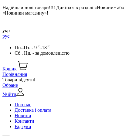
Надійшли нові товари!!!! Дивіться в розділі «Новини» або
«Новинки магазину»!
укр
рус
00
00
Пн.-Пт. - 9
-18
Сб., Нд. -
за домовленістю
Кошик
Порівняння
Товари відсутні
Обране
Увійти
Про нас
Доставка і оплата
Новини
Контакти
Відгуки