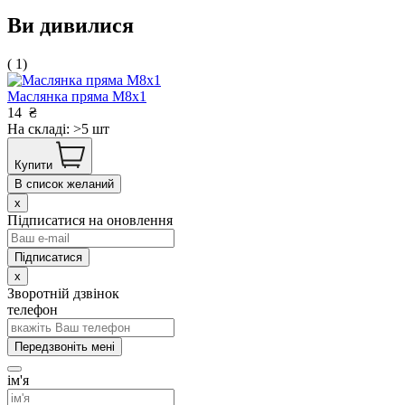
Ви дивилися
( 1)
Маслянка пряма М8х1
14
₴
На складі: >5 шт
Купити
В список желаний
x
Підписатися на оновлення
x
Зворотній дзвінок
телефон
Передзвоніть мені
ім'я