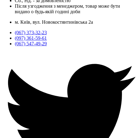
Сб., Нд. -
за домовленістю
Після узгодження з менеджером, товар може бути
видано о будь-якій годині доби
м. Київ, вул. Новокостянтинівська 2а
(067) 373-32-23
(097) 361-59-61
(067) 547-49-29