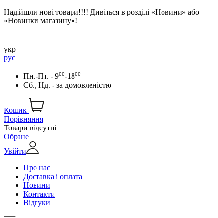
Надійшли нові товари!!!! Дивіться в розділі «Новини» або
«Новинки магазину»!
укр
рус
00
00
Пн.-Пт. - 9
-18
Сб., Нд. -
за домовленістю
Кошик
Порівняння
Товари відсутні
Обране
Увійти
Про нас
Доставка і оплата
Новини
Контакти
Відгуки