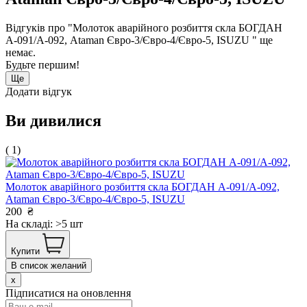
Відгуків про "Молоток аварійного розбиття скла БОГДАН
А-091/А-092, Ataman Євро-3/Євро-4/Євро-5, ISUZU " ще
немає.
Будьте першим!
Ще
Додати відгук
Ви дивилися
( 1)
Молоток аварійного розбиття скла БОГДАН А-091/А-092,
Ataman Євро-3/Євро-4/Євро-5, ISUZU
200
₴
На складі: >5 шт
Купити
В список желаний
x
Підписатися на оновлення