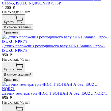
Євро-5, ISUZU NQR90/NPR75 ISP
1 200
₴
На складі: >5 шт
Купити
В список желаний
Сравнить
Датчик положення розподільчого валу 4НК1 Ataman Євро-3
ISUZU NPR75
950
₴
На складі: >5 шт
Купити
В список желаний
Сравнить
Датчик температури 4HG1-T БОГДАН А-092, ISUZU NQR71
850
₴
На складі: >5 шт