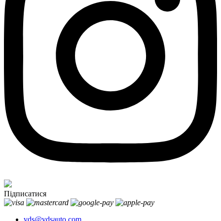
Підписатися
vds@vdsauto.com