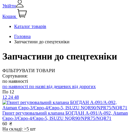
Увійти
Кошик
Каталог товарів
Головна
Запчастини до спецтехніки
Запчастини до спецтехніки
ФІЛЬТРУВАТИ ТОВАРИ
Сортування:
по наявності
по наявності
по назві
від дешевих
від дорогих
По 12
12
24
48
Гвинт регулювальний клапана БОГДАН А-091/А-092, Ataman
Євро-3/Євро-4/Євро-5, ISUZU NQR90/NPR75/NQR71
60
₴
На складі: >5 шт