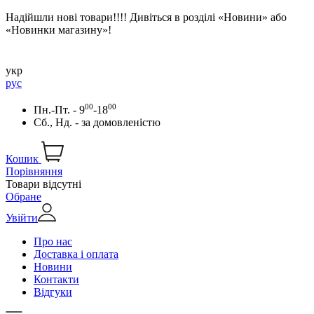
Надійшли нові товари!!!! Дивіться в розділі «Новини» або
«Новинки магазину»!
укр
рус
00
00
Пн.-Пт. - 9
-18
Сб., Нд. -
за домовленістю
Кошик
Порівняння
Товари відсутні
Обране
Увійти
Про нас
Доставка і оплата
Новини
Контакти
Відгуки