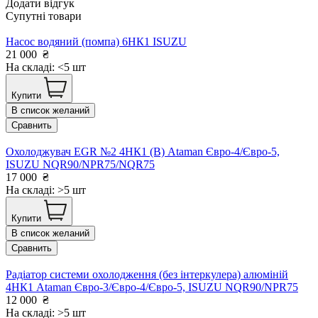
Додати відгук
Супутні товари
Насос водяний (помпа) 6HК1 ISUZU
21 000
₴
На складі: <5 шт
Купити
В список желаний
Сравнить
Охолоджувач EGR №2 4НК1 (В) Ataman Євро-4/Євро-5,
ISUZU NQR90/NPR75/NQR75
17 000
₴
На складі: >5 шт
Купити
В список желаний
Сравнить
Радіатор системи охолодження (без інтеркулера) алюміній
4НК1 Ataman Євро-3/Євро-4/Євро-5, ISUZU NQR90/NPR75
12 000
₴
На складі: >5 шт