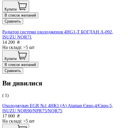
Купити
В список желаний
Сравнить
Радіатор системи охолодження 4HG1-Т БОГДАН А-092,
ISUZU NQR71
14 200
₴
На складі: >5 шт
Купити
В список желаний
Сравнить
Ви дивилися
( 1)
Охолоджувач EGR №1 4НК1 (А) Ataman Євро-4/Євро-5,
ISUZU NQR90/NPR75/NQR75
17 000
₴
На складі: >5 шт