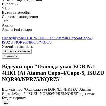
Виробник
VDS
Вузли автомобіля
Система охолодження
Тип
Аналог
Аналогічні товари
Охолоджувач EGR №1 4НК1 (А) Ataman Євро-4/Євро-5,
ISUZU NQR90/NPR75/NQR75
Уточніть наявність
В список желаний
Сравнить
Відгуки про "Охолоджувач EGR №1
4НК1 (А) Ataman Євро-4/Євро-5, ISUZU
NQR90/NPR75/NQR75"
Відгуків про "Охолоджувач EGR №1 4НК1 (А) Ataman
Євро-4/Євро-5, ISUZU NQR90/NPR75/NQR75" ще немає.
Будьте першим!
Ще