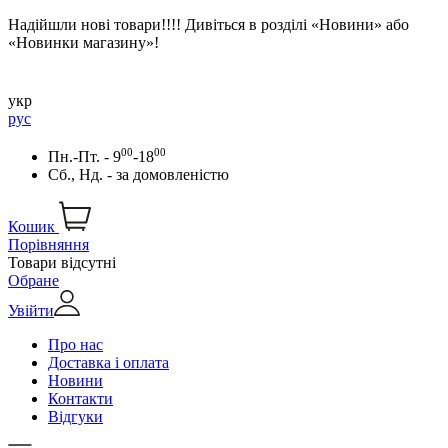
Надійшли нові товари!!!! Дивіться в розділі «Новини» або
«Новинки магазину»!
укр
рус
00
00
Пн.-Пт. - 9
-18
Сб., Нд. -
за домовленістю
Кошик
Порівняння
Товари відсутні
Обране
Увійти
Про нас
Доставка і оплата
Новини
Контакти
Відгуки