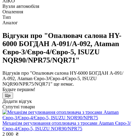
AIKO
Вузли автомобіля
Опалення
Тип
Аналог
Відгуки про "Опалювач салона HY-
6000 БОГДАН А-091/А-092, Ataman
Євро-3/Євро-4/Євро-5, ISUZU
NQR90/NPR75/NQR71"
Відгуків про "Опалювач салона HY-6000 БОГДАН А-091/
А-092, Ataman Євро-3/Євро-4/Євро-5, ISUZU
NQR90/NPR75/NQR71" ще немає.
Будьте першим!
Ще
Додати відгук
Супутні товари
Механізм регулювання отоплювача з тросами Ataman Євро-3/
Євро-4/Євро-5, ISUZU NQR90/NPR75
2 000
₴