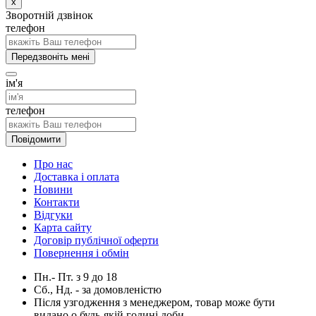
x
Зворотній дзвінок
телефон
Передзвоніть мені
ім'я
телефон
Повідомити
Про нас
Доставка і оплата
Новини
Контакти
Відгуки
Карта сайту
Договір публічної оферти
Повернення і обмін
Пн.- Пт.
з
9
до
18
Сб., Нд. -
за домовленістю
Після узгодження з менеджером, товар може бути
видано о будь-якій годині доби