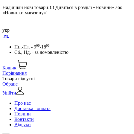
Надійшли нові товари!!!! Дивіться в розділі «Новини» або
«Новинки магазину»!
укр
рус
00
00
Пн.-Пт. - 9
-18
Сб., Нд. -
за домовленістю
Кошик
Порівняння
Товари відсутні
Обране
Увійти
Про нас
Доставка і оплата
Новини
Контакти
Відгуки