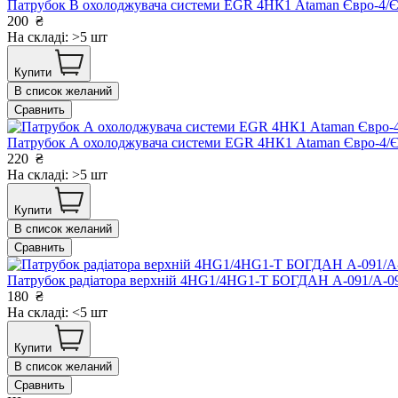
Патрубок B охолоджувача системи EGR 4НК1 Ataman Євро-4
200
₴
На складі: >5 шт
Купити
В список желаний
Сравнить
Патрубок А охолоджувача системи EGR 4НК1 Ataman Євро-4
220
₴
На складі: >5 шт
Купити
В список желаний
Сравнить
Патрубок радіатора верхній 4HG1/4HG1-T БОГДАН А-091/А-
180
₴
На складі: <5 шт
Купити
В список желаний
Сравнить