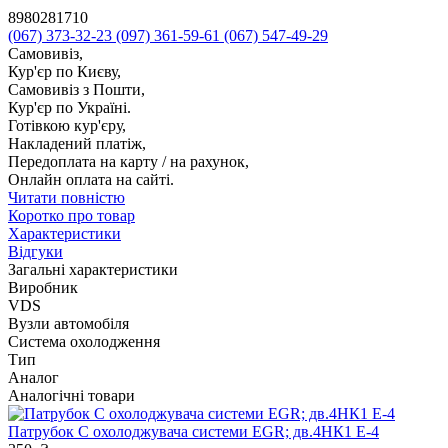
8980281710
(067) 373-32-23
(097) 361-59-61
(067) 547-49-29
Самовивіз,
Кур'єр по Києву,
Самовивіз з Пошти,
Кур'єр по Україні.
Готівкою кур'єру,
Накладений платіж,
Передоплата на карту / на рахунок,
Онлайн оплата на сайті.
Читати повністю
Коротко про товар
Характеристики
Відгуки
Загальні характеристики
Виробник
VDS
Вузли автомобіля
Система охолодження
Тип
Аналог
Аналогічні товари
Патрубок С охолоджувача системи EGR; дв.4НК1 Е-4