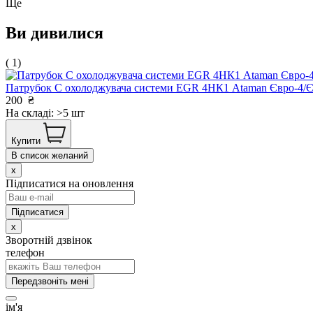
Ще
Ви дивилися
( 1)
Патрубок С охолоджувача системи EGR 4НК1 Ataman Євро-4
200
₴
На складі: >5 шт
Купити
В список желаний
x
Підписатися на оновлення
x
Зворотній дзвінок
телефон
Передзвоніть мені
ім'я