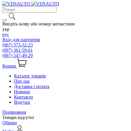
Введіть назву або номер запчастини
укр
рус
Вхід для партнерів
(067) 373-32-23
(097) 361-59-61
(067) 547-49-29
Кошик
Каталог товарів
Про нас
Доставка і оплата
Новини
Контакти
Відгуки
Порівняння
Товари відсутні
Обране