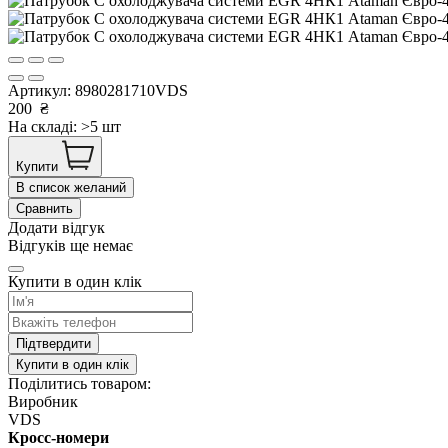
Артикул:
8980281710VDS
200
₴
На складі: >5 шт
Купити
В список желаний
Сравнить
Додати відгук
Відгуків ще немає
Купити в один клік
Підтвердити
Купити в один клік
Поділитись товаром:
Виробник
VDS
Кросс-номери