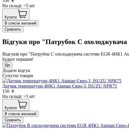
350
₴
На складі: >5 шт
Купити
В список желаний
Сравнить
Відгуки про "Патрубок С охолоджувач
Відгуків про "Патрубок С охолоджувача системи EGR 4НК1 A
Будьте першим!
Ще
Додати відгук
Супутні товари
Датчик температури 4НК1 Ataman Євро-3, ISUZU NPR75
150
₴
На складі: >5 шт
Купити
В список желаний
Сравнить