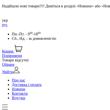
Надійшли нові товари!!!! Дивіться в розділі «Новини» або «Н
укр
рус
00
00
Пн.-Пт. - 9
-18
Сб., Нд. -
за домовленістю
Кошик
Порівняння
Товари відсутні
Обране
Увійти
Про нас
Доставка і оплата
Новини
Контакти
Відгуки