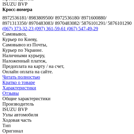
ISUZU BVP
Кросс-номера
8972536181/ 8983809500/ 8972536180/ 8971600880/
8971313350/ 8970483083/ 8970483082/ 5876101291/ 5876101290
(067) 373-32-23
(097) 361-59-61
(067) 547-49-29
Самовывоз,
Курьер по Киеву,
Самовывоз из Почты,
Курьер по Украине.
Наличными курьеру,
Наложенный платеж,
Предоплата на карту / на счет,
Онлайн оплата на сайте.
Читать полностью
Кратко о товаре
Характеристики
Отзывы
Общие характеристики
Производитель
ISUZU BVP
Узлы автомобиля
Ходовая часть
Тип
Оригинал