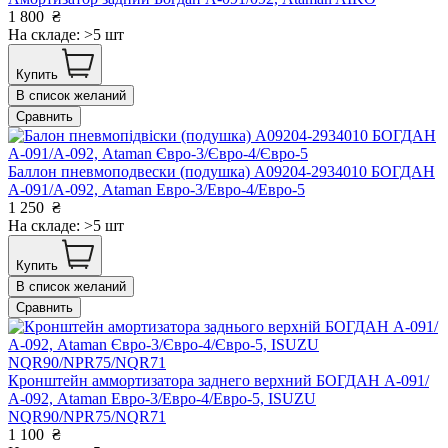
1 800
₴
На складе: >5 шт
Купить
В список желаний
Сравнить
Баллон пневмоподвески (подушка) А09204-2934010 БОГДАН
А-091/А-092, Ataman Евро-3/Евро-4/Евро-5
1 250
₴
На складе: >5 шт
Купить
В список желаний
Сравнить
Кронштейн аммортизатора заднего верхний БОГДАН А-091/
А-092, Ataman Евро-3/Евро-4/Евро-5, ISUZU
NQR90/NPR75/NQR71
1 100
₴