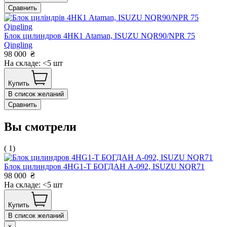
Сравнить
Блок цилиндров 4НК1 Ataman, ISUZU NQR90/NPR 75
Qingling
98 000
₴
На складе: <5 шт
Купить
В список желаний
Сравнить
Вы смотрели
( 1)
Блок цилиндров 4НG1-T БОГДАН А-092, ISUZU NQR71
98 000
₴
На складе: <5 шт
Купить
В список желаний
x