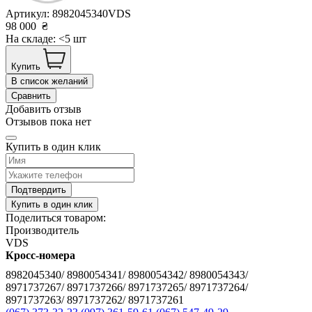
Артикул:
8982045340VDS
98 000
₴
На складе: <5 шт
Купить
В список желаний
Сравнить
Добавить отзыв
Отзывов пока нет
Купить в один клик
Подтвердить
Купить в один клик
Поделиться товаром:
Производитель
VDS
Кросс-номера
8982045340/ 8980054341/ 8980054342/ 8980054343/
8971737267/ 8971737266/ 8971737265/ 8971737264/
8971737263/ 8971737262/ 8971737261