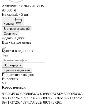
Артикул:
8982045340VDS
98 000
₴
На складі: <5 шт
Купити
В список желаний
Сравнить
Додати відгук
Відгуків ще немає
Купити в один клік
Підтвердити
Купити в один клік
Поділитись товаром:
Виробник
VDS
Кросс-номери
8982045340/ 8980054341/ 8980054342/ 8980054343/
8971737267/ 8971737266/ 8971737265/ 8971737264/
8971737263/ 8971737262/ 8971737261