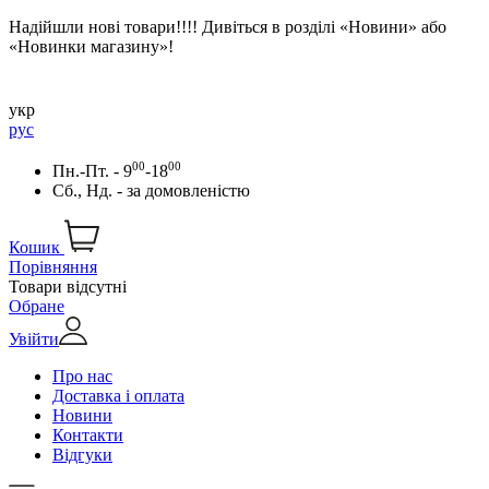
Надійшли нові товари!!!! Дивіться в розділі «Новини» або
«Новинки магазину»!
укр
рус
00
00
Пн.-Пт. - 9
-18
Сб., Нд. -
за домовленістю
Кошик
Порівняння
Товари відсутні
Обране
Увійти
Про нас
Доставка і оплата
Новини
Контакти
Відгуки