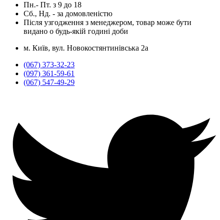
Пн.- Пт.
з
9
до
18
Сб., Нд. -
за домовленістю
Після узгодження з менеджером, товар може бути
видано о будь-якій годині доби
м. Київ, вул. Новокостянтинівська 2а
(067) 373-32-23
(097) 361-59-61
(067) 547-49-29