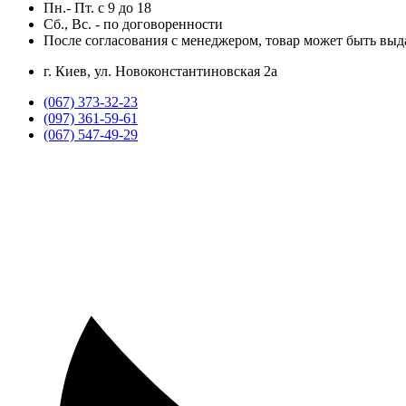
Пн.- Пт.
с
9
до
18
Сб., Вс. -
по договоренности
После согласования с менеджером, товар может быть выд
г. Киев, ул. Новоконстантиновская 2а
(067) 373-32-23
(097) 361-59-61
(067) 547-49-29