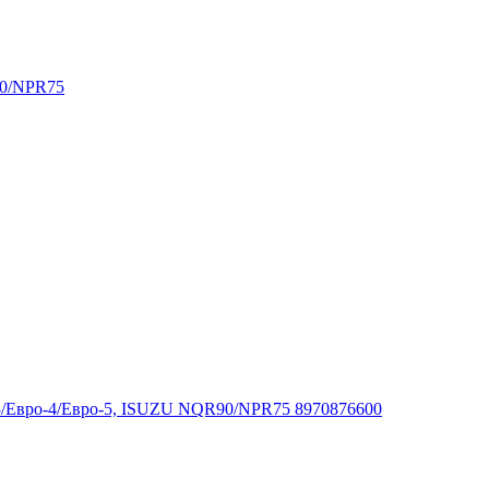
90/NPR75
3/Евро-4/Евро-5, ISUZU NQR90/NPR75 8970876600