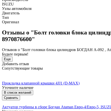
ISUZU
Узлы автомобиля
Двигатель
Тип
Оригинал
Отзывы о "Болт головки блока цилинд
8970876600"
Отзывов о "Болт головки блока цилиндров БОГДАН А-092 , At
Будьте первым!
Еще
Добавить отзыв
Сопутствующие товары
Прокладка клапанной крышки 4JJ1 (D-MAX)
Уточните наличие
В список желаний
Сравнить
Актуатор турбины в сборе Богдан Ataman Евро-4/Евро-5, IS