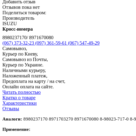
Добавить отзыв
Отзывов пока нет
Поделиться товаром:
Производитель
ISUZU
Кросс-номера
8980237170/ 8971670080
(067) 373-32-23
(097) 361-59-61
(067) 547-49-29
Самовывоз,
Курьер по Киеву,
Самовывоз из Почты,
Курьер по Украине.
Наличными курьеру,
Наложенный платеж,
Предоплата на карту / на счет,
Онлайн оплата на сайте.
Читать полностью
Кратко о товаре
Характеристики
Отзывы
Аналоги:
8980237170 8971703270 8971670080 8-98023-717-0 8-9
Применение: