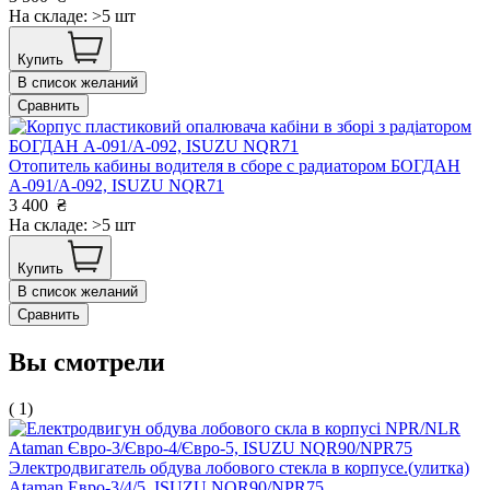
На складе: >5 шт
Купить
В список желаний
Сравнить
Отопитель кабины водителя в сборе с радиатором БОГДАН
А-091/А-092, ISUZU NQR71
3 400
₴
На складе: >5 шт
Купить
В список желаний
Сравнить
Вы смотрели
( 1)
Электродвигатель обдува лобового стекла в корпусе.(улитка)
Ataman Евро-3/4/5, ISUZU NQR90/NPR75