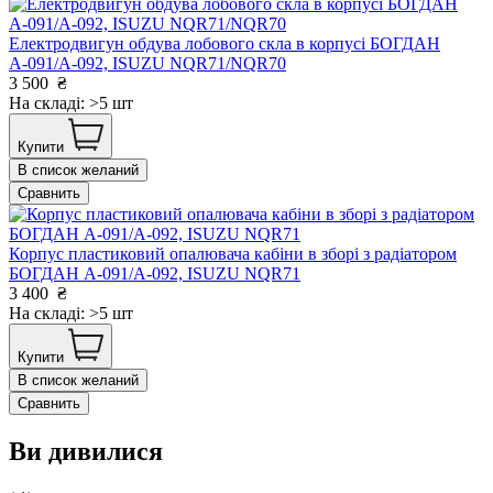
Електродвигун обдува лобового скла в корпусі БОГДАН
А-091/А-092, ISUZU NQR71/NQR70
3 500
₴
На складі: >5 шт
Купити
В список желаний
Сравнить
Корпус пластиковий опалювача кабіни в зборі з радіатором
БОГДАН А-091/А-092, ISUZU NQR71
3 400
₴
На складі: >5 шт
Купити
В список желаний
Сравнить
Ви дивилися