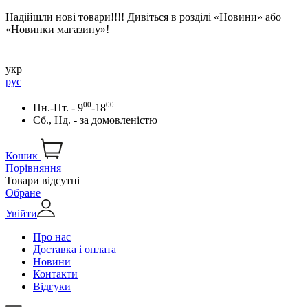
Надійшли нові товари!!!! Дивіться в розділі «Новини» або
«Новинки магазину»!
укр
рус
00
00
Пн.-Пт. - 9
-18
Сб., Нд. -
за домовленістю
Кошик
Порівняння
Товари відсутні
Обране
Увійти
Про нас
Доставка і оплата
Новини
Контакти
Відгуки