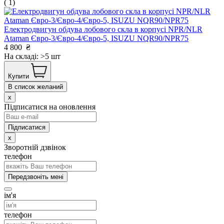
( 1)
Електродвигун обдува лобового скла в корпусі NPR/NLR
Ataman Євро-3/Євро-4/Євро-5, ISUZU NQR90/NPR75
4 800
₴
На складі: >5 шт
Купити
В список желаний
x
Підписатися на оновлення
x
Зворотній дзвінок
телефон
Передзвоніть мені
ім'я
телефон