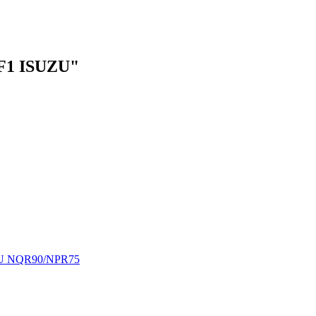
F1 ISUZU"
UZU NQR90/NPR75