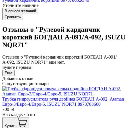
Рулевой карданчик короткий 8973786320/40
Уточните наличие
В список желаний
Сравнить
Отзывы о "Рулевой карданчик
короткий БОГДАН А-091/А-092, ISUZU
NQR71"
Отзывов о "Рулевой карданчик короткий БОГДАН А-091/
А-092, ISUZU NQR71" еще нет.
Будьте первым!
Еще
Добавить отзыв
Сопутствующие товары
Трубка гидроусилителя руля двойная БОГДАН А-092, Ataman
Евро-3/Евро-4/Евро-5, ISUZU NQR71 8973788600
700
₴
На складе: <5 шт
Купить