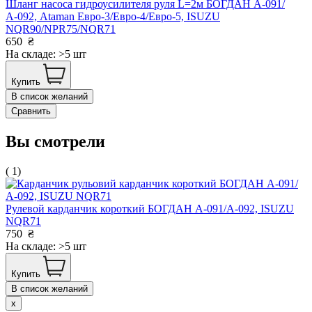
Шланг насоса гидроусилителя руля L=2м БОГДАН А-091/
А-092, Ataman Евро-3/Евро-4/Евро-5, ISUZU
NQR90/NPR75/NQR71
650
₴
На складе: >5 шт
Купить
В список желаний
Сравнить
Вы смотрели
( 1)
Рулевой карданчик короткий БОГДАН А-091/А-092, ISUZU
NQR71
750
₴
На складе: >5 шт
Купить
В список желаний
x