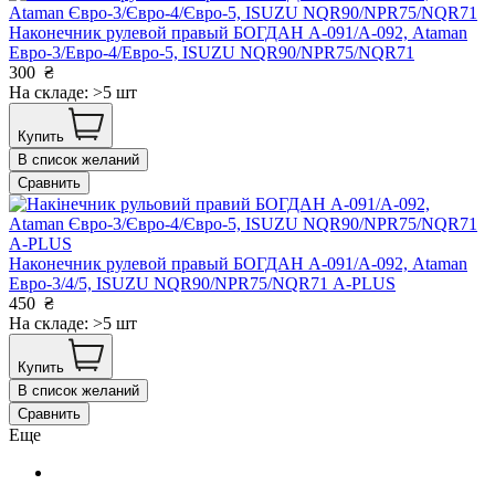
Наконечник рулевой правый БОГДАН А-091/А-092, Ataman
Евро-3/Евро-4/Евро-5, ISUZU NQR90/NPR75/NQR71
300
₴
На складе: >5 шт
Купить
В список желаний
Сравнить
Наконечник рулевой правый БОГДАН А-091/А-092, Ataman
Евро-3/4/5, ISUZU NQR90/NPR75/NQR71 А-PLUS
450
₴
На складе: >5 шт
Купить
В список желаний
Сравнить
Еще