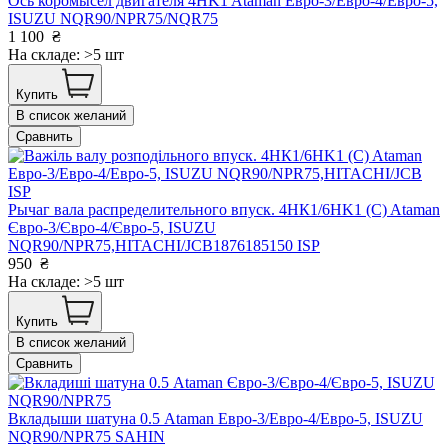
Ось коромысел двигателя 4HK1 Ataman Евро-3/Евро-4/Евро-5,
ISUZU NQR90/NPR75/NQR75
1 100
₴
На складе: >5 шт
Купить
В список желаний
Сравнить
Рычаг вала распределительного впуск. 4HК1/6HK1 (С) Ataman
Євро-3/Євро-4/Євро-5, ISUZU
NQR90/NPR75,HITACHI/JCB1876185150 ISP
950
₴
На складе: >5 шт
Купить
В список желаний
Сравнить
Вкладыши шатуна 0.5 Ataman Евро-3/Евро-4/Евро-5, ISUZU
NQR90/NPR75 SAHIN