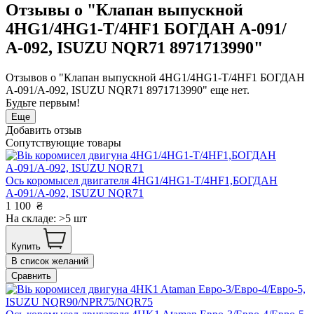
Отзывы о "Клапан выпускной
4HG1/4HG1-T/4HF1 БОГДАН А-091/
А-092, ISUZU NQR71 8971713990"
Отзывов о "Клапан выпускной 4HG1/4HG1-T/4HF1 БОГДАН
А-091/А-092, ISUZU NQR71 8971713990" еще нет.
Будьте первым!
Еще
Добавить отзыв
Сопутствующие товары
Ось коромысел двигателя 4HG1/4HG1-T/4HF1,БОГДАН
А-091/А-092, ISUZU NQR71
1 100
₴
На складе: >5 шт
Купить
В список желаний
Сравнить