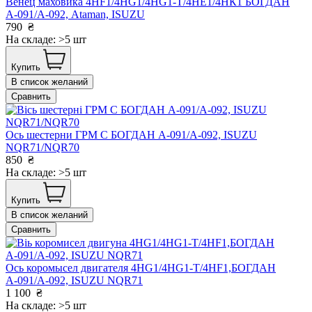
Венец маховика 4HF1/4HG1/4HG1-T/4НЕ1/4НК1 БОГДАН
А-091/А-092, Ataman, ISUZU
790
₴
На складе: >5 шт
Купить
В список желаний
Сравнить
Ось шестерни ГРМ С БОГДАН А-091/А-092, ISUZU
NQR71/NQR70
850
₴
На складе: >5 шт
Купить
В список желаний
Сравнить
Ось коромысел двигателя 4HG1/4HG1-T/4HF1,БОГДАН
А-091/А-092, ISUZU NQR71
1 100
₴
На складе: >5 шт