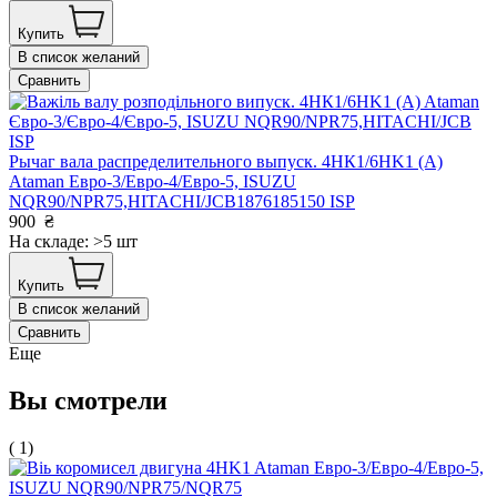
Купить
В список желаний
Сравнить
Рычаг вала распределительного выпуск. 4HК1/6HK1 (А)
Ataman Евро-3/Евро-4/Евро-5, ISUZU
NQR90/NPR75,HITACHI/JCB1876185150 ISP
900
₴
На складе: >5 шт
Купить
В список желаний
Сравнить
Еще
Вы смотрели
( 1)