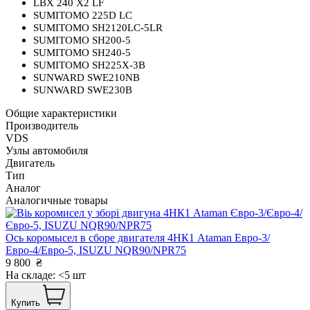
LBX 240 X2 LF
SUMITOMO 225D LC
SUMITOMO SH2120LC-5LR
SUMITOMO SH200-5
SUMITOMO SH240-5
SUMITOMO SH225X-3B
SUNWARD SWE210NB
SUNWARD SWE230B
Общие характеристики
Производитель
VDS
Узлы автомобиля
Двигатель
Тип
Аналог
Аналогичные товары
Ось коромысел в сборе двигателя 4HК1 Ataman Евро-3/
Евро-4/Евро-5, ISUZU NQR90/NPR75
9 800
₴
На складе: <5 шт
Купить