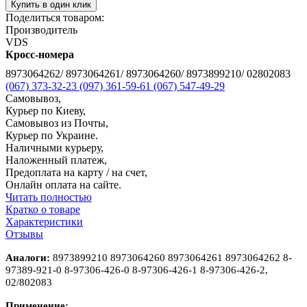
Купить в один клик
Поделиться товаром:
Производитель
VDS
Кросс-номера
8973064262/ 8973064261/ 8973064260/ 8973899210/ 02802083
(067) 373-32-23
(097) 361-59-61
(067) 547-49-29
Самовывоз,
Курьер по Киеву,
Самовывоз из Почты,
Курьер по Украине.
Наличными курьеру,
Наложенный платеж,
Предоплата на карту / на счет,
Онлайн оплата на сайте.
Читать полностью
Кратко о товаре
Характеристики
Отзывы
Аналоги:
8973899210 8973064260 8973064261 8973064262 8-
97389-921-0 8-97306-426-0 8-97306-426-1 8-97306-426-2,
02/802083
Применение: