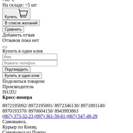
На складе: <5 шт
Купить
В список желаний
Сравнить
Добавить отзыв
Отзывов пока нет
Купить в один клик
Подтвердить
Купить в один клик
Поделиться товаром:
Производитель
ISUZU
Кросс-номера
8972195092/ 8972195091/ 8972346130/ 8971891140/
8970193370/ 8970604150/ 8943993863
(067) 373-32-23
(097) 361-59-61
(067) 547-49-29
Самовывоз,
Курьер по Киеву,
Самовывоз из Почты,