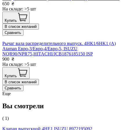
650
₴
На складе: >5 шт
Купить
В список желаний
Сравнить
Рычаг вала распределительного выпуск. 4HК1/6HK1 (А)
Ataman Евро-3/Евро-4/Евро-5, ISUZU
NQR90/NPR75,HITACHI/JCB1876185150 ISP
900
₴
На складе: >5 шт
Купить
В список желаний
Сравнить
Еще
Вы смотрели
( 1)
Клапан выпускной 4НE1 ISUZU 8972195092