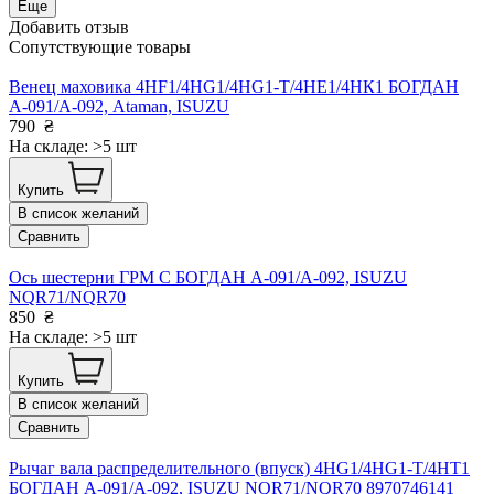
Еще
Добавить отзыв
Сопутствующие товары
Венец маховика 4HF1/4HG1/4HG1-T/4НЕ1/4НК1 БОГДАН
А-091/А-092, Ataman, ISUZU
790
₴
На складе: >5 шт
Купить
В список желаний
Сравнить
Ось шестерни ГРМ С БОГДАН А-091/А-092, ISUZU
NQR71/NQR70
850
₴
На складе: >5 шт
Купить
В список желаний
Сравнить
Рычаг вала распределительного (впуск) 4HG1/4HG1-T/4HT1
БОГДАН А-091/А-092, ISUZU NQR71/NQR70 8970746141