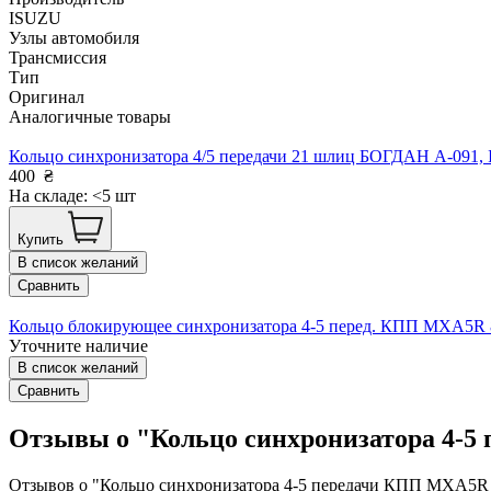
ISUZU
Узлы автомобиля
Трансмиссия
Тип
Оригинал
Аналогичные товары
Кольцо синхронизатора 4/5 передачи 21 шлиц БОГДАН А-09
400
₴
На складе: <5 шт
Купить
В список желаний
Сравнить
Кольцо блокирующее синхронизатора 4-5 перед. КПП MXA5R 
Уточните наличие
В список желаний
Сравнить
Отзывы о "Кольцо синхронизатора 4-
Отзывов о "Кольцо синхронизатора 4-5 передачи КПП MXA5R