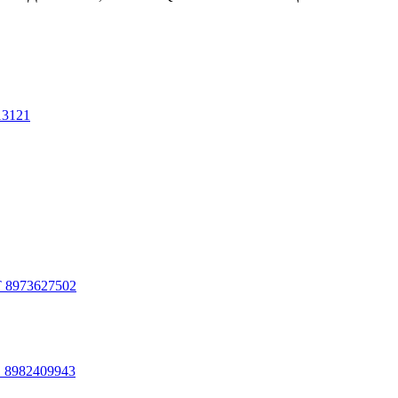
13121
 8973627502
 8982409943