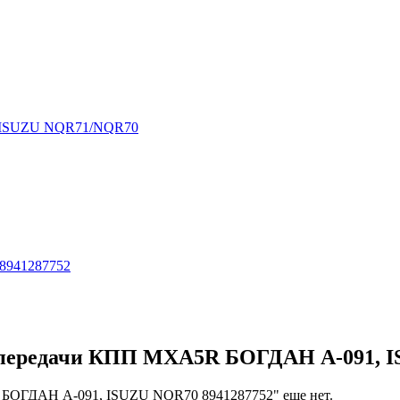
1, ISUZU NQR71/NQR70
8941287752
5 передачи КПП MXA5R БОГДАН А-091, I
 БОГДАН А-091, ISUZU NQR70 8941287752" еще нет.