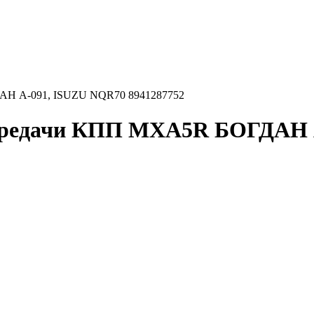
ДАН А-091, ISUZU NQR70 8941287752
 передачи КПП MXA5R БОГДАН 