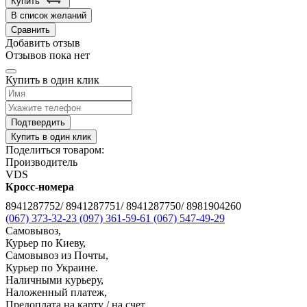
Купить
В список желаний
Сравнить
Добавить отзыв
Отзывов пока нет
Купить в один клик
Подтвердить
Купить в один клик
Поделиться товаром:
Производитель
VDS
Кросс-номера
8941287752/ 8941287751/ 8941287750/ 8981904260
(067) 373-32-23
(097) 361-59-61
(067) 547-49-29
Самовывоз,
Курьер по Киеву,
Самовывоз из Почты,
Курьер по Украине.
Наличными курьеру,
Наложенный платеж,
Предоплата на карту / на счет,