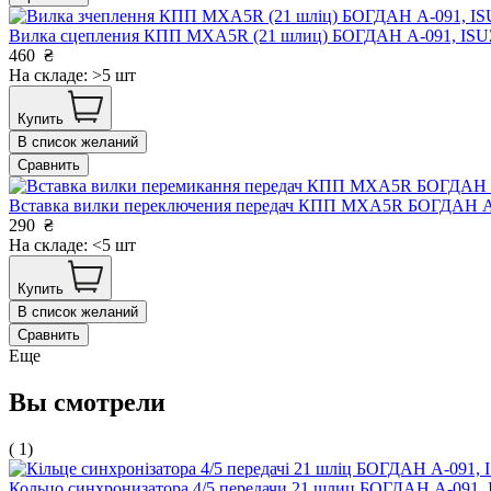
Вилка сцепления КПП MXA5R (21 шлиц) БОГДАН А-091, IS
460
₴
На складе: >5 шт
Купить
В список желаний
Сравнить
Вставка вилки переключения передач КПП MXA5R БОГДАН А
290
₴
На складе: <5 шт
Купить
В список желаний
Сравнить
Еще
Вы смотрели
( 1)
Кольцо синхронизатора 4/5 передачи 21 шлиц БОГДАН А-09