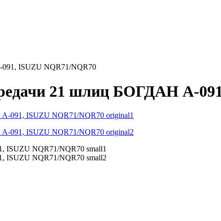
 А-091, ISUZU NQR71/NQR70
передачи 21 шлиц БОГДАН А-0