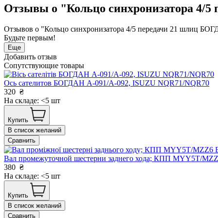
Отзывы о "Кольцо синхронизатора 4/5
Отзывов о "Кольцо синхронизатора 4/5 передачи 21 шлиц БО
Будьте первым!
Еще
Добавить отзыв
Сопутствующие товары
Ось сателитов БОГДАН А-091/А-092, ISUZU NQR71/NQR70
320
₴
На складе: <5 шт
Купить
В список желаний
Сравнить
Вал промежуточной шестерни заднего хода; КПП MYY5T/MZZ
380
₴
На складе: <5 шт
Купить
В список желаний
Сравнить