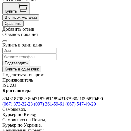
Купить
В список желаний
Сравнить
Добавить отзыв
Отзывов пока нет
Купить в один клик
Подтвердить
Купить в один клик
Поделиться товаром:
Производитель
ISUZU
Кросс-номера
8943187982/ 8943187981/ 8943187980/ 1095870490
(067) 373-32-23
(097) 361-59-61
(067) 547-49-29
Самовывоз,
Курьер по Киеву,
Самовывоз из Почты,
Курьер по Украине.
Наличными курьеру,