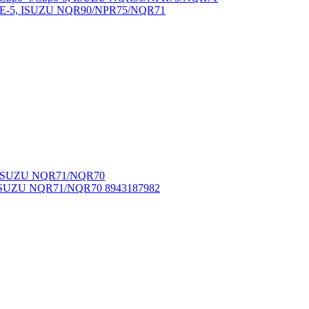
-4/Е-5, ISUZU NQR90/NPR75/NQR71
 ISUZU NQR71/NQR70 8943187982