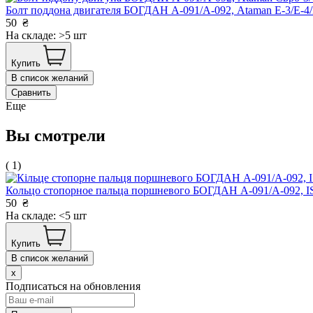
Болт поддона двигателя БОГДАН А-091/А-092, Ataman Е-3/Е
50
₴
На складе: >5 шт
Купить
В список желаний
Сравнить
Еще
Вы смотрели
( 1)
Кольцо стопорное пальца поршневого БОГДАН А-091/А-092,
50
₴
На складе: <5 шт
Купить
В список желаний
x
Подписаться на обновления