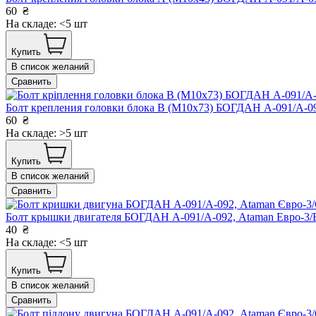
60
₴
На складе: <5 шт
Купить
В список желаний
Сравнить
Болт крепления головки блока В (М10х73) БОГДАН А-091/А-
60
₴
На складе: >5 шт
Купить
В список желаний
Сравнить
Болт крышки двигателя БОГДАН А-091/А-092, Ataman Евро-3
40
₴
На складе: <5 шт
Купить
В список желаний
Сравнить