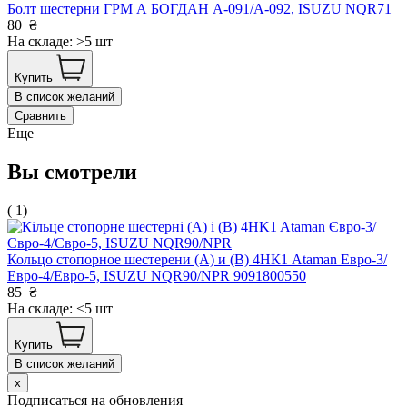
Болт шестерни ГРМ А БОГДАН А-091/А-092, ISUZU NQR71
80
₴
На складе: >5 шт
Купить
В список желаний
Сравнить
Еще
Вы смотрели
( 1)
Кольцо стопорное шестерени (А) и (В) 4НК1 Ataman Евро-3/
Евро-4/Евро-5, ISUZU NQR90/NPR 9091800550
85
₴
На складе: <5 шт
Купить
В список желаний
x
Подписаться на обновления