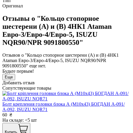
Тип
Оригинал
Отзывы о "Кольцо стопорное
шестерени (А) и (В) 4НК1 Ataman
Евро-3/Евро-4/Евро-5, ISUZU
NQR90/NPR 9091800550"
Отзывов о "Кольцо стопорное шестерени (А) и (В) 4НК1
Ataman Евро-3/Евро-4/Евро-5, ISUZU NQR90/NPR
9091800550" еще нет.
Будьте первым!
Еще
Добавить отзыв
Сопутствующие товары
Болт крепления головки блока А (М10х43) БОГДАН А-091/
А-092, ISUZU NQR71
60
₴
На складе: <5 шт
Купить