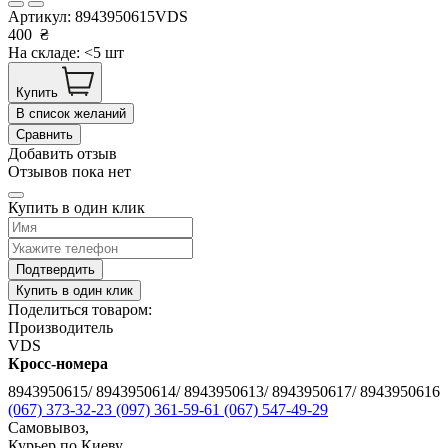
Артикул:
8943950615VDS
400
₴
На складе: <5 шт
Купить
В список желаний
Сравнить
Добавить отзыв
Отзывов пока нет
Купить в один клик
Подтвердить
Купить в один клик
Поделиться товаром:
Производитель
VDS
Кросс-номера
8943950615/ 8943950614/ 8943950613/ 8943950617/ 8943950616
(067) 373-32-23
(097) 361-59-61
(067) 547-49-29
Самовывоз,
Курьер по Киеву,