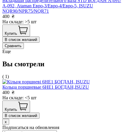
Вкладыши распределительного вала STD БОГДАН А-091/
А-092, Ataman Евро-3/Евро-4/Евро-5, ISUZU
NQR90/NPR75/NQR71
400
₴
На складе: >5 шт
Купить
В список желаний
Сравнить
Еще
Вы смотрели
( 1)
Кольца поршневые 6НЕ1 БОГДАН,ISUZU
400
₴
На складе: <5 шт
Купить
В список желаний
x
Подписаться на обновления