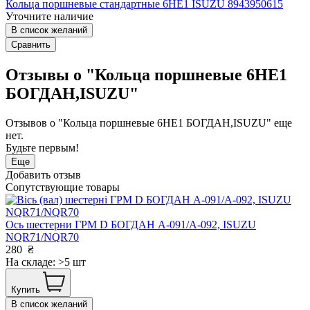
Кольца поршневые стандартные 6НЕ1 ISUZU 8943950615
Уточните наличие
В список желаний
Сравнить
Отзывы о "Кольца поршневые 6НЕ1
БОГДАН,ISUZU"
Отзывов о "Кольца поршневые 6НЕ1 БОГДАН,ISUZU" еще
нет.
Будьте первым!
Еще
Добавить отзыв
Сопутствующие товары
Ось шестерни ГРМ D БОГДАН А-091/А-092, ISUZU
NQR71/NQR70
280
₴
На складе: >5 шт
Купить
В список желаний