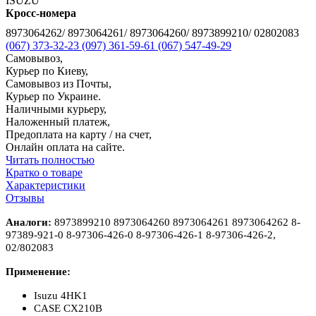
ISUZU
Кросс-номера
8973064262/ 8973064261/ 8973064260/ 8973899210/ 02802083
(067) 373-32-23
(097) 361-59-61
(067) 547-49-29
Самовывоз,
Курьер по Киеву,
Самовывоз из Почты,
Курьер по Украине.
Наличными курьеру,
Наложенный платеж,
Предоплата на карту / на счет,
Онлайн оплата на сайте.
Читать полностью
Кратко о товаре
Характеристики
Отзывы
Аналоги:
8973899210 8973064260 8973064261 8973064262 8-
97389-921-0 8-97306-426-0 8-97306-426-1 8-97306-426-2,
02/802083
Применение:
Isuzu 4HK1
CASE CX210B