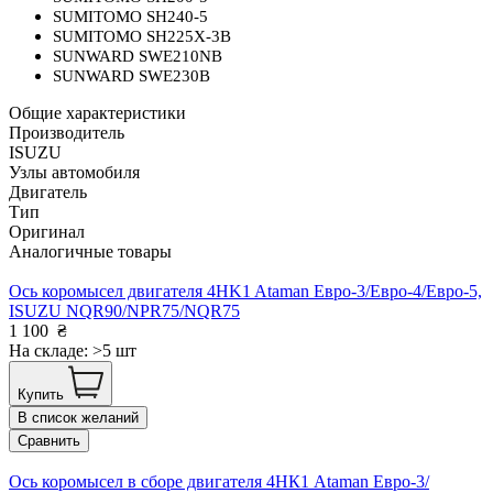
SUMITOMO SH240-5
SUMITOMO SH225X-3B
SUNWARD SWE210NB
SUNWARD SWE230B
Общие характеристики
Производитель
ISUZU
Узлы автомобиля
Двигатель
Тип
Оригинал
Аналогичные товары
Ось коромысел двигателя 4HK1 Ataman Евро-3/Евро-4/Евро-5,
ISUZU NQR90/NPR75/NQR75
1 100
₴
На складе: >5 шт
Купить
В список желаний
Сравнить
Ось коромысел в сборе двигателя 4HК1 Ataman Евро-3/