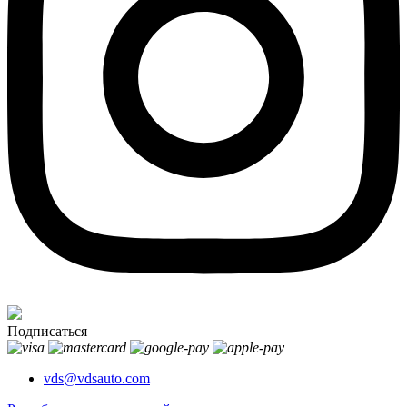
Подписаться
vds@vdsauto.com