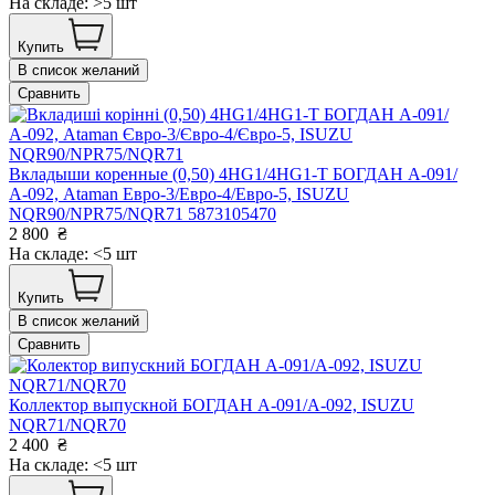
На складе: >5 шт
Купить
В список желаний
Сравнить
Вкладыши коренные (0,50) 4HG1/4HG1-T БОГДАН А-091/
А-092, Ataman Евро-3/Евро-4/Евро-5, ISUZU
NQR90/NPR75/NQR71 5873105470
2 800
₴
На складе: <5 шт
Купить
В список желаний
Сравнить
Коллектор выпускной БОГДАН А-091/А-092, ISUZU
NQR71/NQR70
2 400
₴
На складе: <5 шт