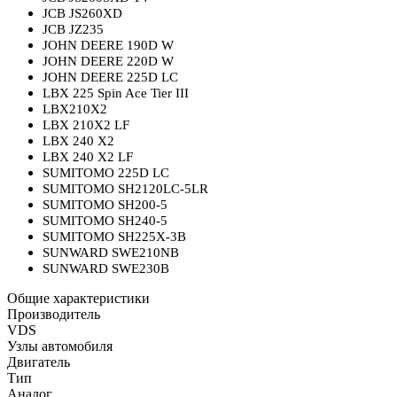
JCB JS260XD
JCB JZ235
JOHN DEERE 190D W
JOHN DEERE 220D W
JOHN DEERE 225D LC
LBX 225 Spin Ace Tier III
LBX210X2
LBX 210X2 LF
LBX 240 X2
LBX 240 X2 LF
SUMITOMO 225D LC
SUMITOMO SH2120LC-5LR
SUMITOMO SH200-5
SUMITOMO SH240-5
SUMITOMO SH225X-3B
SUNWARD SWE210NB
SUNWARD SWE230B
Общие характеристики
Производитель
VDS
Узлы автомобиля
Двигатель
Тип
Аналог