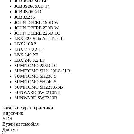
JCB JS260SC T4
JCB JS260SXD T4
JCB JS260XD
JCB JZ235
JOHN DEERE 190D W
JOHN DEERE 220D W
JOHN DEERE 225D LC
LBX 225 Spin Ace Tier III
LBX210X2
LBX 210X2 LF
LBX 240 X2
LBX 240 X2 LF
SUMITOMO 225D LC
SUMITOMO SH2120LC-5LR
SUMITOMO SH200-5
SUMITOMO SH240-5
SUMITOMO SH225X-3B
SUNWARD SWE210NB
SUNWARD SWE230B
Загальні характеристики
Виробник
VDS
Вузли автомобіля
Двигун