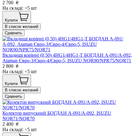
2 700
₴
На складі: >5 шт
Купити
В список желаний
Сравнить
Вкладиші корінні (0,50) 4HG1/4HG1-T БОГДАН А-091/А-092,
Ataman Євро-3/Євро-4/Євро-5, ISUZU NQR90/NPR75/NQR71
2 800
₴
На складі: <5 шт
Купити
В список желаний
Сравнить
Колектор випускний БОГДАН А-091/А-092, ISUZU
NQR71/NQR70
2 400
₴
На складі: <5 шт