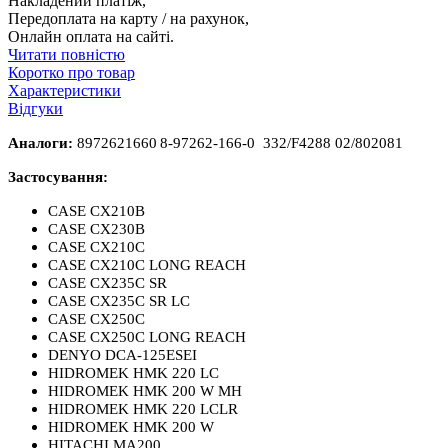
Накладений платіж,
Передоплата на карту / на рахунок,
Онлайн оплата на сайті.
Читати повністю
Коротко про товар
Характеристики
Відгуки
Аналоги:
8972621660
8
-
97262
-
166
-
0
332/F4288 02/802081
Застосування:
CASE CX210B
CASE CX230B
CASE CX210C
CASE CX210C LONG REACH
CASE CX235C SR
CASE CX235C SR LC
CASE CX250C
CASE CX250C LONG REACH
DENYO DCA-125ESEI
HIDROMEK HMK 220 LC
HIDROMEK HMK 200 W MH
HIDROMEK HMK 220 LCLR
HIDROMEK HMK 200 W
HITACHI MA200