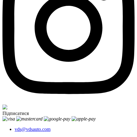
Підписатися
vds@vdsauto.com