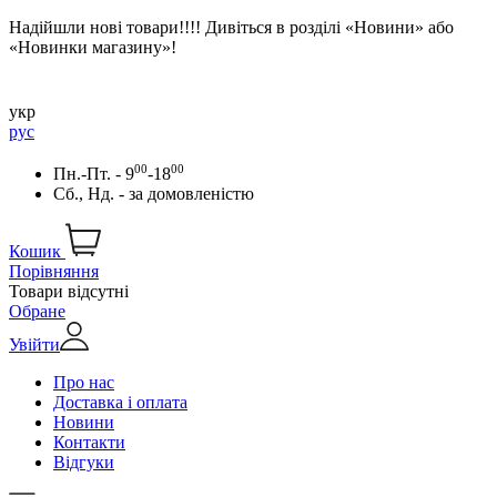
Надійшли нові товари!!!! Дивіться в розділі «Новини» або
«Новинки магазину»!
укр
рус
00
00
Пн.-Пт. - 9
-18
Сб., Нд. -
за домовленістю
Кошик
Порівняння
Товари відсутні
Обране
Увійти
Про нас
Доставка і оплата
Новини
Контакти
Відгуки