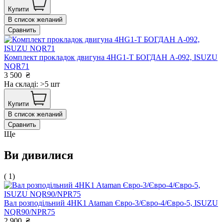
Купити
В список желаний
Сравнить
Комплект прокладок двигуна 4HG1-T БОГДАН А-092, ISUZU
NQR71
3 500
₴
На складі: >5 шт
Купити
В список желаний
Сравнить
Ще
Ви дивилися
( 1)
Вал розподільний 4HK1 Ataman Євро-3/Євро-4/Євро-5, ISUZU
NQR90/NPR75
2 900
₴