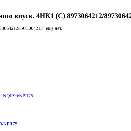
ого впуск. 4HК1 (С) 8973064212/8973064
73064212/8973064213" еще нет.
UZU NQR90/NPR75
90/NPR75