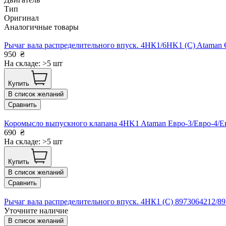
Тип
Оригинал
Аналогичные товары
Рычаг вала распределительного впуск. 4HК1/6HK1 (С) Atama
950
₴
На складе: >5 шт
Купить
В список желаний
Сравнить
Коромысло выпускного клапана 4HK1 Ataman Евро-3/Евро-4/
690
₴
На складе: >5 шт
Купить
В список желаний
Сравнить
Рычаг вала распределительного впуск. 4HК1 (С) 8973064212/8
Уточните наличие
В список желаний