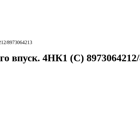
212/8973064213
о впуск. 4HК1 (С) 8973064212