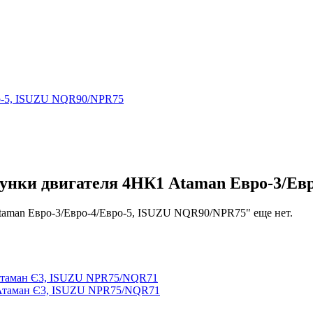
нки двигателя 4НК1 Ataman Евро-3/Ев
taman Евро-3/Евро-4/Евро-5, ISUZU NQR90/NPR75" еще нет.
 Атаман Є3, ISUZU NPR75/NQR71