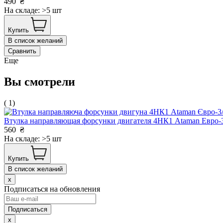
490
₴
На складе: >5 шт
Купить
В список желаний
Сравнить
Еще
Вы смотрели
( 1)
Втулка направляющая форсунки двигателя 4НК1 Ataman Евро
560
₴
На складе: >5 шт
Купить
В список желаний
x
Подписаться на обновления
x