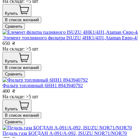
На складе: <5 шт
Купить
В список желаний
Сравнить
Элемент топливного фильтра ISUZU 4НК1/4JJ1,Ataman Евро
650
₴
На складе: >5 шт
Купить
В список желаний
Сравнить
Фильтр топливный 6НН1 8943940792
400
₴
На складе: >5 шт
Купить
В список желаний
Сравнить
Педаль газа БОГДАН А-091/А-092, ISUZU NQR71/NQR70