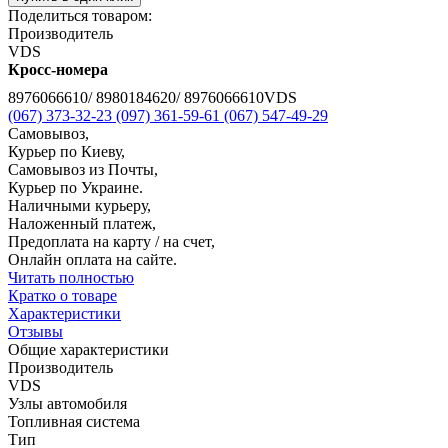
Поделиться товаром:
Производитель
VDS
Кросс-номера
8976066610/ 8980184620/ 8976066610VDS
(067) 373-32-23
(097) 361-59-61
(067) 547-49-29
Самовывоз,
Курьер по Киеву,
Самовывоз из Почты,
Курьер по Украине.
Наличными курьеру,
Наложенный платеж,
Предоплата на карту / на счет,
Онлайн оплата на сайте.
Читать полностью
Кратко о товаре
Характеристики
Отзывы
Общие характеристики
Производитель
VDS
Узлы автомобиля
Топливная система
Тип