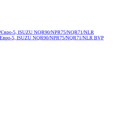
-4/Евро-5, ISUZU NQR90/NPR75/NQR71/NLR BVP