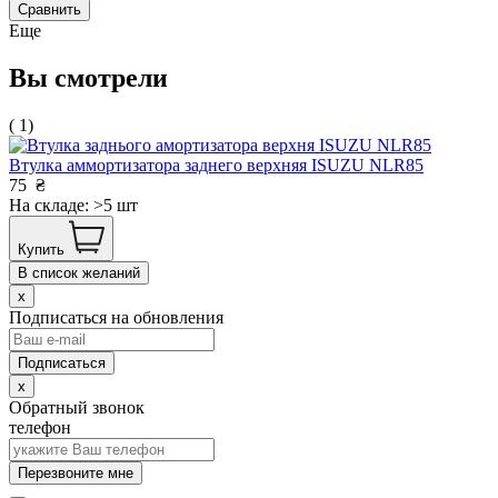
Сравнить
Еще
Вы смотрели
( 1)
Втулка аммортизатора заднего верхняя ISUZU NLR85
75
₴
На складе: >5 шт
Купить
В список желаний
x
Подписаться на обновления
x
Обратный звонок
телефон
Перезвоните мне