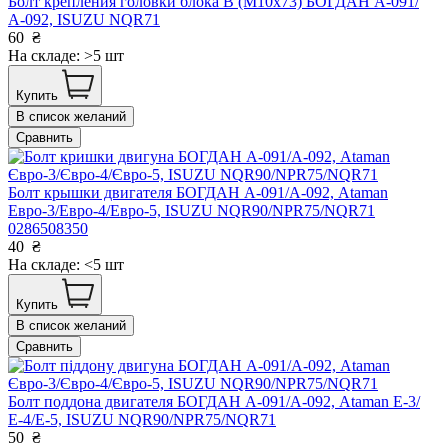
Болт крепления головки блока В (М10х73) БОГДАН А-091/
А-092, ISUZU NQR71
60
₴
На складе: >5 шт
Купить
В список желаний
Сравнить
Болт крышки двигателя БОГДАН А-091/А-092, Ataman
Евро-3/Евро-4/Евро-5, ISUZU NQR90/NPR75/NQR71
0286508350
40
₴
На складе: <5 шт
Купить
В список желаний
Сравнить
Болт поддона двигателя БОГДАН А-091/А-092, Ataman Е-3/
Е-4/Е-5, ISUZU NQR90/NPR75/NQR71
50
₴