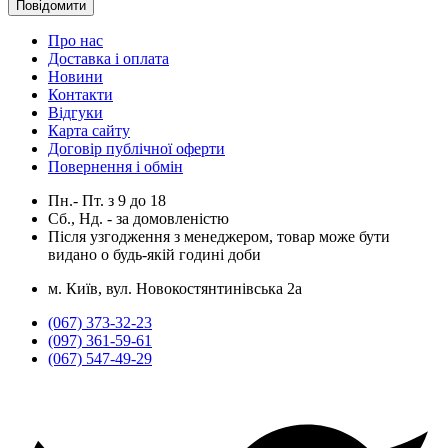
Повідомити
Про нас
Доставка і оплата
Новини
Контакти
Відгуки
Карта сайту
Договір публічної оферти
Повернення і обмін
Пн.- Пт.
з
9
до
18
Сб., Нд. -
за домовленістю
Після узгодження з менеджером, товар може бути
видано о будь-якій годині доби
м. Київ, вул. Новокостянтинівська 2а
(067) 373-32-23
(097) 361-59-61
(067) 547-49-29