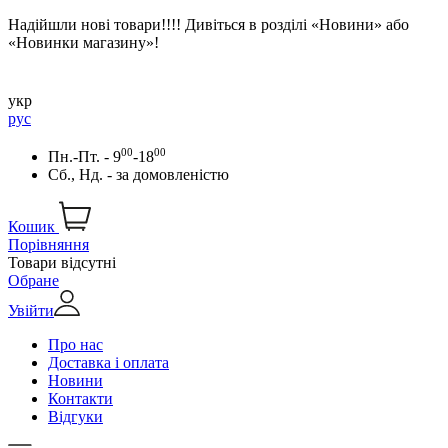
Надійшли нові товари!!!! Дивіться в розділі «Новини» або
«Новинки магазину»!
укр
рус
00
00
Пн.-Пт. - 9
-18
Сб., Нд. -
за домовленістю
Кошик
Порівняння
Товари відсутні
Обране
Увійти
Про нас
Доставка і оплата
Новини
Контакти
Відгуки