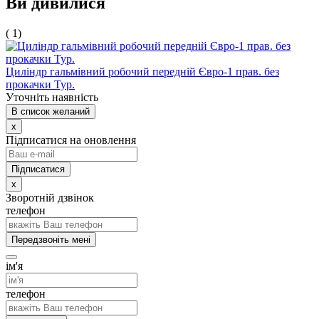
Ви дивилися
( 1)
Цилiндр гальмiвний робочий передній Євро-1 прав. без
прокачки Тур.
Уточніть наявність
В список желаний
x
Підписатися на оновлення
x
Зворотній дзвінок
телефон
Передзвоніть мені
ім'я
телефон