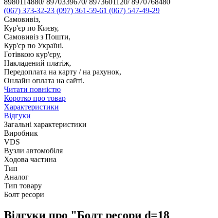
8980114880/ 8970339670/ 8973601120/ 8970768480
(067) 373-32-23
(097) 361-59-61
(067) 547-49-29
Самовивіз,
Кур'єр по Києву,
Самовивіз з Пошти,
Кур'єр по Україні.
Готівкою кур'єру,
Накладений платіж,
Передоплата на карту / на рахунок,
Онлайн оплата на сайті.
Читати повністю
Коротко про товар
Характеристики
Відгуки
Загальні характеристики
Виробник
VDS
Вузли автомобіля
Ходова частина
Тип
Аналог
Тип товару
Болт ресори
Відгуки про "Болт ресори d=18