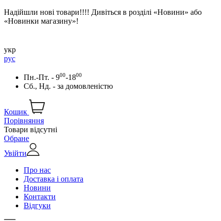
Надійшли нові товари!!!! Дивіться в розділі «Новини» або
«Новинки магазину»!
укр
рус
00
00
Пн.-Пт. - 9
-18
Сб., Нд. -
за домовленістю
Кошик
Порівняння
Товари відсутні
Обране
Увійти
Про нас
Доставка і оплата
Новини
Контакти
Відгуки