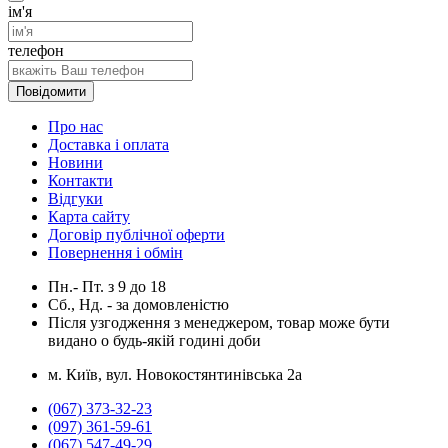
ім'я
телефон
Повідомити
Про нас
Доставка і оплата
Новини
Контакти
Відгуки
Карта сайту
Договір публічної оферти
Повернення і обмін
Пн.- Пт.
з
9
до
18
Сб., Нд. -
за домовленістю
Після узгодження з менеджером, товар може бути
видано о будь-якій годині доби
м. Київ, вул. Новокостянтинівська 2а
(067) 373-32-23
(097) 361-59-61
(067) 547-49-29