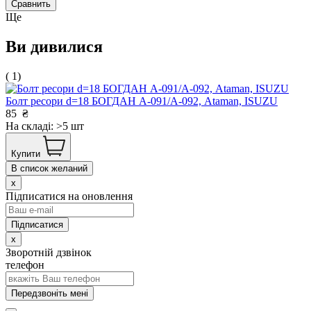
Сравнить
Ще
Ви дивилися
( 1)
Болт ресори d=18 БОГДАН А-091/А-092, Ataman, ISUZU
85
₴
На складі: >5 шт
Купити
В список желаний
x
Підписатися на оновлення
x
Зворотній дзвінок
телефон
Передзвоніть мені