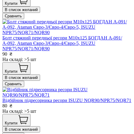
Купити
В список желаний
Сравнить
Болт стяжний передньої ресори М10х125 БОГДАН А-091/
А-092, Ataman Євро-3/Євро-4/Євро-5, ISUZU
NPR75/NQR71/NQR90
90
₴
На складі: >5 шт
Купити
В список желаний
Сравнить
Відбійник підресорника ресори ISUZU NQR90/NPR75/NQR71
80
₴
На складі: >5 шт
Купити
В список желаний