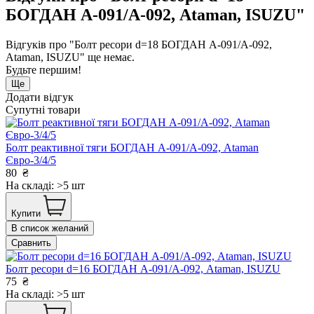
БОГДАН А-091/А-092, Ataman, ISUZU"
Відгуків про "Болт ресори d=18 БОГДАН А-091/А-092,
Ataman, ISUZU" ще немає.
Будьте першим!
Ще
Додати відгук
Супутні товари
Болт реактивної тяги БОГДАН А-091/А-092, Ataman
Євро-3/4/5
80
₴
На складі: >5 шт
Купити
В список желаний
Сравнить
Болт ресори d=16 БОГДАН А-091/А-092, Ataman, ISUZU
75
₴
На складі: >5 шт