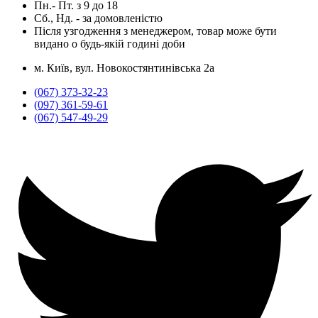
Пн.- Пт.
з
9
до
18
Сб., Нд. -
за домовленістю
Після узгодження з менеджером, товар може бути
видано о будь-якій годині доби
м. Київ, вул. Новокостянтинівська 2а
(067) 373-32-23
(097) 361-59-61
(067) 547-49-29