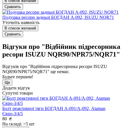
В список желаний
Сравнить
Подушка ресори задньої БОГДАН А-092, ISUZU NQR71
Уточніть наявність
В список желаний
Сравнить
Відгуки про "Відбійник підресорника
ресори ISUZU NQR90/NPR75/NQR71"
Відгуків про "Відбійник підресорника ресори ISUZU
NQR90/NPR75/NQR71" ще немає.
Будьте першим!
Ще
Додати відгук
Супутні товари
Болт реактивної тяги БОГДАН А-091/А-092, Ataman
Євро-3/4/5
80
₴
На складі: >5 шт