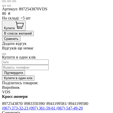
Артикул:
8972543870VDS
80
₴
На складі: >5 шт
Купити
В список желаний
Сравнить
Додати відгук
Відгуків ще немає
Купити в один клік
Підтвердити
Купити в один клік
Поділитись товаром:
Виробник
VDS
Кросс-номери
8972543870/ 8983350390/ 8941199581/ 8941199580
(067) 373-32-23
(097) 361-59-61
(067) 547-49-29
Самовивіз,