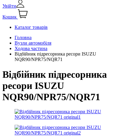
Увійти
Кошик
Каталог товарів
Головна
Вузли автомобіля
Ходова частина
Відбійник підресорника ресори ISUZU
NQR90/NPR75/NQR71
Відбійник підресорника
ресори ISUZU
NQR90/NPR75/NQR71