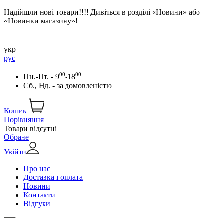
Надійшли нові товари!!!! Дивіться в розділі «Новини» або
«Новинки магазину»!
укр
рус
00
00
Пн.-Пт. - 9
-18
Сб., Нд. -
за домовленістю
Кошик
Порівняння
Товари відсутні
Обране
Увійти
Про нас
Доставка і оплата
Новини
Контакти
Відгуки