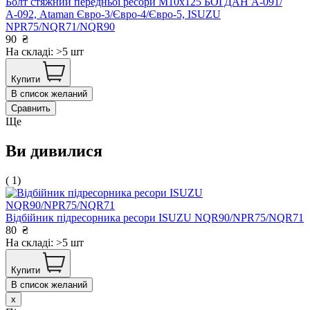
Болт стяжний передньої ресори М10х125 БОГДАН А-091/
А-092, Ataman Євро-3/Євро-4/Євро-5, ISUZU
NPR75/NQR71/NQR90
90
₴
На складі: >5 шт
Купити
В список желаний
Сравнить
Ще
Ви дивилися
( 1)
Відбійник підресорника ресори ISUZU NQR90/NPR75/NQR71
80
₴
На складі: >5 шт
Купити
В список желаний
x